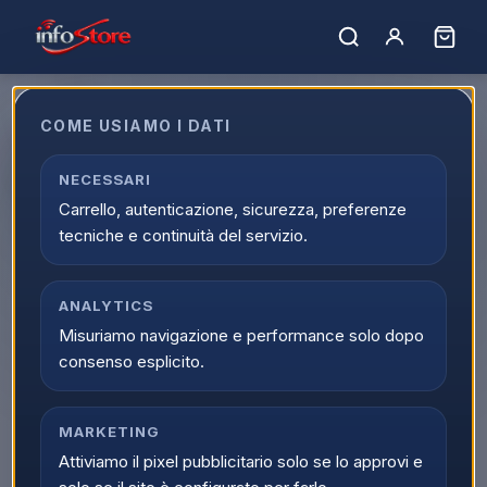
COME USIAMO I DATI
1 Rotolo da 150 Sacchi Freezer
18x28cm Trasparenti RMOVE
NECESSARI
Carrello, autenticazione, sicurezza, preferenze
EAN:
8058150346372
tecniche e continuità del servizio.
ANALYTICS
Misuriamo navigazione e performance solo dopo
consenso esplicito.
MARKETING
Attiviamo il pixel pubblicitario solo se lo approvi e