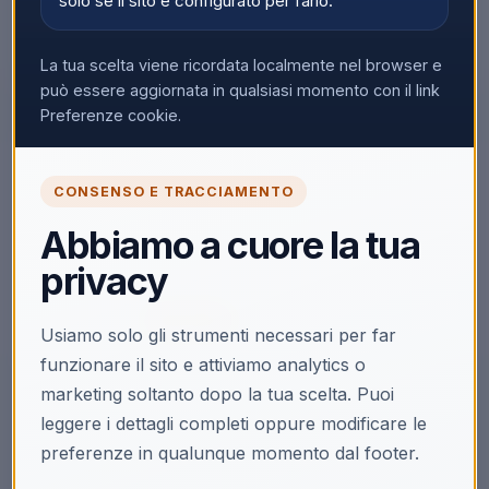
solo se il sito è configurato per farlo.
La tua scelta viene ricordata localmente nel browser e
può essere aggiornata in qualsiasi momento con il link
Preferenze cookie.
🔒
CONSENSO E TRACCIAMENTO
Accedi per vedere i prezzi
Abbiamo a cuore la tua
Solo i clienti registrati e abilitati possono visualizzare i
privacy
prezzi e acquistare.
Accedi
Registrati
Usiamo solo gli strumenti necessari per far
funzionare il sito e attiviamo analytics o
marketing soltanto dopo la tua scelta. Puoi
leggere i dettagli completi oppure modificare le
preferenze in qualunque momento dal footer.