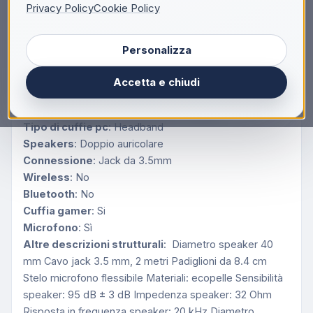
Privacy Policy
Cookie Policy
Descrizione
Personalizza
ACER GLEAM-GH1700K CUFFIA
Accetta e chiudi
GAMING CON MICROFONO
Tipo di cuffie pc
: Headband
Speakers
: Doppio auricolare
Connessione
: Jack da 3.5mm
Wireless
: No
Bluetooth
: No
Cuffia gamer
: Si
Microfono
: Sì
Altre descrizioni strutturali
: Diametro speaker 40
mm Cavo jack 3.5 mm, 2 metri Padiglioni da 8.4 cm
Stelo microfono flessibile Materiali: ecopelle Sensibilità
speaker: 95 dB ± 3 dB Impedenza speaker: 32 Ohm
Risposta in frequenza speaker: 20 kHz Diametro