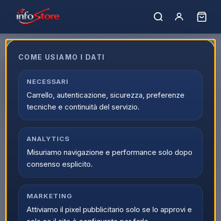
COME USIAMO I DATI
Acer Cuffie Over-Ear con Filo
Gaming RGB + Microfono Jack
NECESSARI
Carrello, autenticazione, sicurezza, preferenze
3.5mm Gleam GH1700K
tecniche e continuità del servizio.
EAN:
4895232704538
ANALYTICS
▲
Misuriamo navigazione e performance solo dopo
consenso esplicito.
MARKETING
Attiviamo il pixel pubblicitario solo se lo approvi e