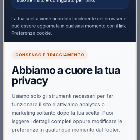
solo se il sito è configurato per farlo.
La tua scelta viene ricordata localmente nel browser e
può essere aggiornata in qualsiasi momento con il link
▼
Preferenze cookie.
CONSENSO E TRACCIAMENTO
🔒
Abbiamo a cuore la tua
Accedi per vedere i prezzi
privacy
Solo i clienti registrati e abilitati possono visualizzare i
prezzi e acquistare.
Usiamo solo gli strumenti necessari per far
Accedi
Registrati
funzionare il sito e attiviamo analytics o
marketing soltanto dopo la tua scelta. Puoi
Non hai la partita IVA?
Acquista su Ecoprice →
leggere i dettagli completi oppure modificare le
preferenze in qualunque momento dal footer.