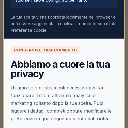
solo se il sito è configurato per farlo.
La tua scelta viene ricordata localmente nel browser e
può essere aggiornata in qualsiasi momento con il link
Preferenze cookie.
🔒
CONSENSO E TRACCIAMENTO
Accedi per vedere i prezzi
Abbiamo a cuore la tua
Solo i clienti registrati e abilitati possono visualizzare i
privacy
prezzi e acquistare.
Accedi
Registrati
Usiamo solo gli strumenti necessari per far
funzionare il sito e attiviamo analytics o
Non hai la partita IVA?
Acquista su Ecoprice →
marketing soltanto dopo la tua scelta. Puoi
leggere i dettagli completi oppure modificare le
preferenze in qualunque momento dal footer.