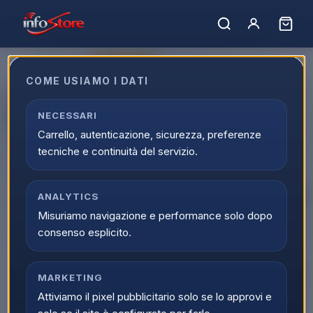
ULTIMI PEZZI
COME USIAMO I DATI
Acer Glint-gmp1000 Mouse Pad
Ric. Wifi 350mm
NECESSARI
Carrello, autenticazione, sicurezza, preferenze
EAN:
4895232703760
tecniche e continuità del servizio.
ANALYTICS
Misuriamo navigazione e performance solo dopo
consenso esplicito.
MARKETING
Attiviamo il pixel pubblicitario solo se lo approvi e