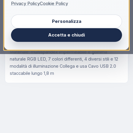
Privacy Policy
Cookie Policy
Descrizione
Personalizza
ACER GLINT-GMP1000 MOUSE PAD RIC. WIFI
350MM
Accetta e chiudi
Tipo di prodotto
Tappetino per mouse
Materiale: multispandex impermeabile e gomma
naturale RGB LED, 7 colori differenti, 4 diversi stili e 12
modalità di illuminazione Collega e usa Cavo USB 2.0
staccabile lungo 1,8 m