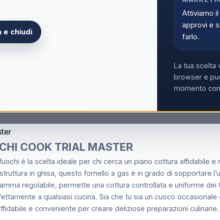
Acce
Attiviamo il
approvi e s
 e chiudi
farlo.
Non hai la partita
La tua scelta 
browser e può
momento con i
ster
OCHI COOK TRIAL MASTER
uochi è la scelta ideale per chi cerca un piano cottura affidabile e 
 struttura in ghisa, questo fornello a gas è in grado di sopportare l
amma regolabile, permette una cottura controllata e uniforme dei tuoi
ettamente a qualsiasi cucina. Sia che tu sia un cuoco occasionale o
ffidabile e conveniente per creare deliziose preparazioni culinarie.