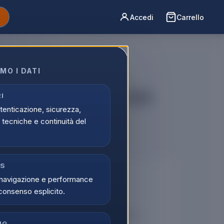
Accedi
Carrello
MO I DATI
a gas 3 fuochi cook trial
I
utenticazione, sicurezza,
tecniche e continuità del
CS
🔒
navigazione e performance
consenso esplicito.
er vedere i prezzi
tati possono visualizzare i prezzi e acquistare.
NG