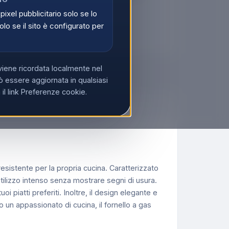
di
Registrati
 pixel pubblicitario solo se lo
olo se il sito è configurato per
 IVA?
Acquista su Ecoprice →
viene ricordata localmente nel
 essere aggiornata in qualsiasi
l link Preferenze cookie.
resistente per la propria cucina. Caratterizzato
’utilizzo intenso senza mostrare segni di usura.
 piatti preferiti. Inoltre, il design elegante e
 un appassionato di cucina, il fornello a gas