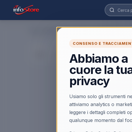
Home
›
Elettrodomestici e Clima
›
Grandi Elettrodomestic
CONSENSO E TRACCIAMEN
Abbiamo a
cuore la tu
privacy
Usiamo solo gli strumenti ne
attiviamo analytics o market
leggere i dettagli completi 
qualunque momento dal foo