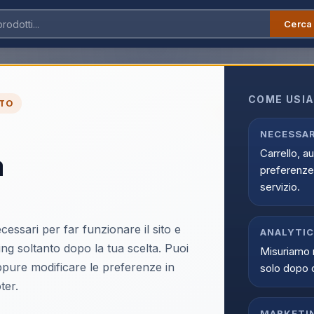
Cerca
i
›
Cottura
›
AKAI Master fornello a gas 3 fuochi cook trial master
COME USIA
TO
ULTIMI PEZZI
AKAI Master fornello 
NECESSAR
Carrello, a
a
master
preferenze 
EAN:
8053251525886
servizio.
cessari per far funzionare il sito e
ANALYTI
ing soltanto dopo la tua scelta. Puoi
Misuriamo 
oppure modificare le preferenze in
solo dopo 
Accedi p
ter.
Solo i clienti registrati e abili
MARKETI