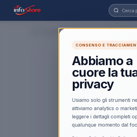
Home
›
Alcatel S280 Cordless Duo Con Vivavoce Black
CONSENSO E TRACCIAMEN
Abbiamo a
cuore la tu
privacy
Usiamo solo gli strumenti ne
attiviamo analytics o market
leggere i dettagli completi 
qualunque momento dal foo