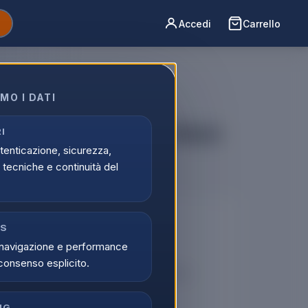
Accedi
Carrello
MO I DATI
ss Duo Con Vivavoce Black
I
utenticazione, sicurezza,
tecniche e continuità del
🔒
CS
navigazione e performance
er vedere i prezzi
consenso esplicito.
tati possono visualizzare i prezzi e acquistare.
di
Registrati
NG