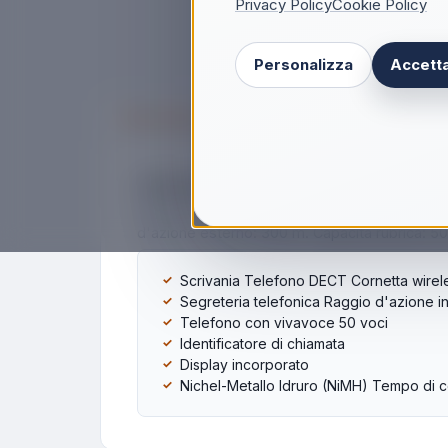
Privacy Policy
Cookie Policy
Personalizza
Accetta
Descrizione
Scheda tecnica
Alcatel S280 DUO BLK, Telefono DECT, Cor
Alcatel S280 DUO BLK. Tipo: Telefono DECT, T
d'azione esterno: 300 m. Capacità rubrica: 50 
Scrivania Telefono DECT Cornetta wirel
Segreteria telefonica Raggio d'azione i
Telefono con vivavoce 50 voci
Identificatore di chiamata
Display incorporato
Nichel-Metallo Idruro (NiMH) Tempo di 