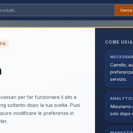
Cerca
COME USIA
TO
Alcatel S280 Cordle
NECESSAR
Carrello, a
a
EAN:
3700601425376
preferenze 
servizio.
cessari per far funzionare il sito e
ANALYTI
ing soltanto dopo la tua scelta. Puoi
Misuriamo 
Accedi p
oppure modificare le preferenze in
solo dopo 
Solo i clienti registrati e abili
ter.
Acce
MARKETI