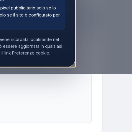
 pixel pubblicitario solo se lo
olo se il sito è configurato per
viene ricordata localmente nel
 essere aggiornata in qualsiasi
l link Preferenze cookie.
ore di chiamata, Nero
aggio d'azione interno: 50 m, Raggio