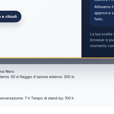
Attiviamo il
approvi e s
 e chiudi
farlo.
La tua scelta 
browser e può
momento con i
netta wireless, Telefono con vivavoce, 50 voci, Identificat
ipo di apparecchio: Cornetta wireless. Telefono con vivavoce. R
voci. Identificatore di chiamata. Colore del prodotto: Nero
ess Nero
nterno: 50 m Raggio d'azione esterno: 300 m
conversazione: 7 h Tempo di stand-by: 100 h