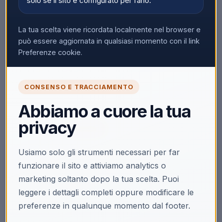
solo se il sito è configurato per farlo.
La tua scelta viene ricordata localmente nel browser e
può essere aggiornata in qualsiasi momento con il link
Preferenze cookie.
🔒
CONSENSO E TRACCIAMENTO
Accedi per vedere i prezzi
Solo i clienti registrati e abilitati possono visualizzare i
Abbiamo a cuore la tua
prezzi e acquistare.
privacy
Accedi
Registrati
Usiamo solo gli strumenti necessari per far
funzionare il sito e attiviamo analytics o
marketing soltanto dopo la tua scelta. Puoi
leggere i dettagli completi oppure modificare le
Descrizione
preferenze in qualunque momento dal footer.
Nintendo The Legend of Zelda. Tipo di prodotto: