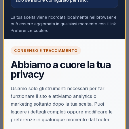
solo se il sito è configurato per farlo.
La tua scelta viene ricordata localmente nel browser e
può essere aggiornata in qualsiasi momento con il link
Preferenze cookie.
🔒
CONSENSO E TRACCIAMENTO
Accedi per vedere i prezzi
Solo i clienti registrati e abilitati possono visualizzare i
Abbiamo a cuore la tua
prezzi e acquistare.
privacy
Accedi
Registrati
Usiamo solo gli strumenti necessari per far
funzionare il sito e attiviamo analytics o
marketing soltanto dopo la tua scelta. Puoi
leggere i dettagli completi oppure modificare le
Descrizione
Scheda tecnica
Video & Download
preferenze in qualunque momento dal footer.
Nintendo The Legend of Zelda, Personaggio da