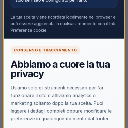
solo se il sito è configurato per farlo.
La tua scelta viene ricordata localmente nel browser e
può essere aggiornata in qualsiasi momento con il link
▼
Preferenze cookie.
CONSENSO E TRACCIAMENTO
🔒
Abbiamo a cuore la tua
Accedi per vedere i prezzi
privacy
Solo i clienti registrati e abilitati possono visualizzare i
prezzi e acquistare.
Usiamo solo gli strumenti necessari per far
Accedi
Registrati
funzionare il sito e attiviamo analytics o
marketing soltanto dopo la tua scelta. Puoi
leggere i dettagli completi oppure modificare le
preferenze in qualunque momento dal footer.