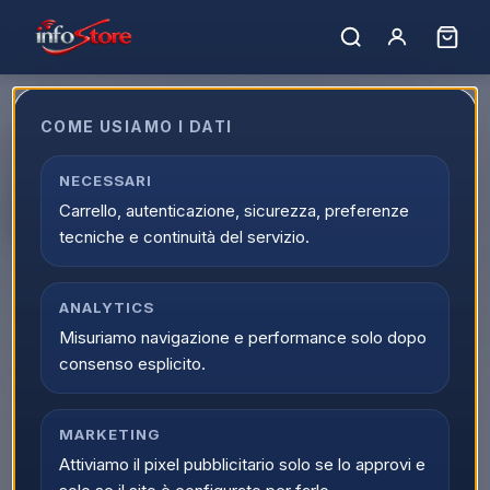
COME USIAMO I DATI
Apple Cavo Magnetico Ricarica
Apple Watch USB-A 1m
NECESSARI
Carrello, autenticazione, sicurezza, preferenze
MW6A3ZM/A
tecniche e continuità del servizio.
EAN:
195949397066
ANALYTICS
▲
Misuriamo navigazione e performance solo dopo
consenso esplicito.
MARKETING
Attiviamo il pixel pubblicitario solo se lo approvi e