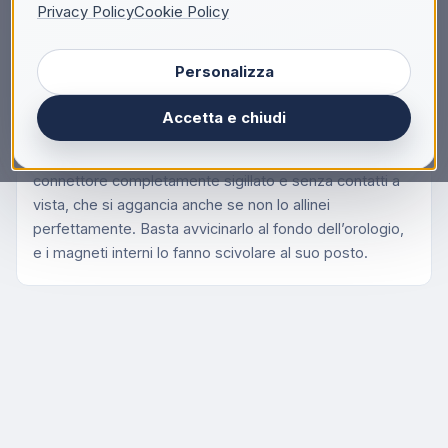
Descrizione
Privacy Policy
Cookie Policy
Apple Cavo magnetico per la ricarica di Watch (1
Personalizza
m), Interno, USB, 1 m, Bianco
Per semplificare al massimo la ricarica di Apple Watch,
Accetta e chiudi
siamo arrivati a una soluzione che combina la nostra
tecnologia MagSafe con la ricarica a induzione. È un
connettore completamente sigillato e senza contatti a
vista, che si aggancia anche se non lo allinei
perfettamente. Basta avvicinarlo al fondo dell’orologio,
e i magneti interni lo fanno scivolare al suo posto.