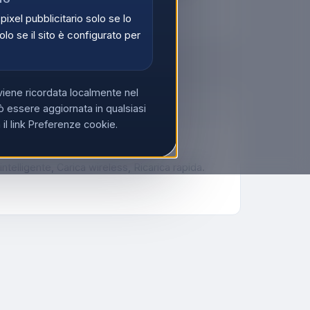
di
Registrati
 pixel pubblicitario solo se lo
olo se il sito è configurato per
viene ricordata localmente nel
 essere aggiornata in qualsiasi
l link Preferenze cookie.
telligente, Carica wireless, Ricarica rapida.