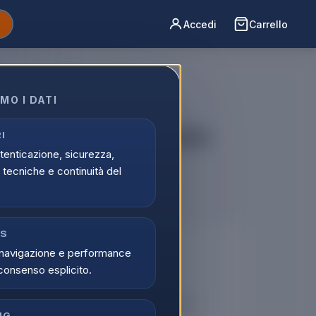
Accedi
Carrello
MO I DATI
o Ricarica Apple Watch
I
utenticazione, sicurezza,
/A
tecniche e continuità del
CS
🔒
navigazione e performance
consenso esplicito.
er vedere i prezzi
tati possono visualizzare i prezzi e acquistare.
NG