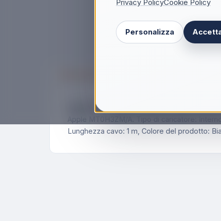
Privacy Policy
Cookie Policy
Personalizza
Accetta
Descrizione
Apple MT0H3ZM/A, Interno, USB, Carica w
Apple MT0H3ZM/A. Tipo di caricatore: Interno, 
Lunghezza cavo: 1 m, Colore del prodotto: Bi