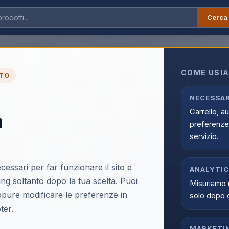
Cerca
Apple Cavo Magnetico Ricarica Apple Watch USB-C 1m MT0H3ZM/A
COME USIA
TO
Apple Cavo Magnetic
NECESSAR
Carrello, a
a
USB-C 1m MT0H3ZM
preferenze 
EAN:
194253939276
servizio.
cessari per far funzionare il sito e
ANALYTI
ing soltanto dopo la tua scelta. Puoi
Misuriamo 
oppure modificare le preferenze in
solo dopo 
Accedi p
ter.
Solo i clienti registrati e abili
MARKETI