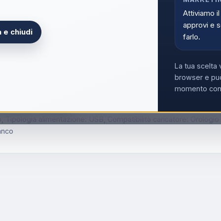
Acce
Attiviamo il
approvi e s
 e chiudi
farlo.
La tua scelta 
browser e può
momento con i
ireless, 1 m, Bianco
Tipologia alimentazione: USB, Compatibilità caricatore: Orologio in
anco