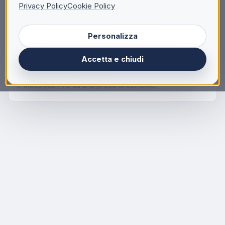
Privacy Policy
Cookie Policy
Questo cavo di ricarica da 2 metri, con connettori USB‑C
su entrambe le estremità, è ideale per caricare i
Personalizza
dispositivi USB‑C e in più ti permette di sincronizzare e
trasferire dati da un dispositivo all’altro via USB 2. Puoi
Accetta e chiudi
anche usarlo insieme a un alimentatore USB‑C
compatibile per caricare comodamente il tuo MacBook
o MacBook Pro da una presa di corrente.