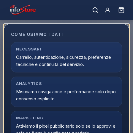
COME USIAMO I DATI
Apple Cavo Ricarica USB-C a
USB-C 2m MLL82ZM/A
NECESSARI
Carrello, autenticazione, sicurezza, preferenze
EAN:
888462698429
tecniche e continuità del servizio.
ANALYTICS
Misuriamo navigazione e performance solo dopo
consenso esplicito.
MARKETING
Attiviamo il pixel pubblicitario solo se lo approvi e