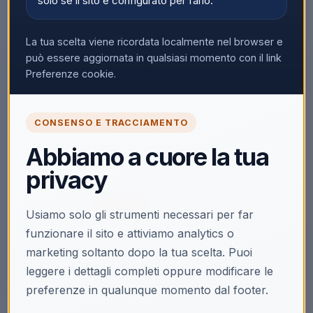
solo se il sito è configurato per farlo.
La tua scelta viene ricordata localmente nel browser e
può essere aggiornata in qualsiasi momento con il link
Preferenze cookie.
🔒
CONSENSO E TRACCIAMENTO
Accedi per vedere i prezzi
Abbiamo a cuore la tua
Solo i clienti registrati e abilitati possono visualizzare i
privacy
prezzi e acquistare.
Accedi
Registrati
Usiamo solo gli strumenti necessari per far
funzionare il sito e attiviamo analytics o
marketing soltanto dopo la tua scelta. Puoi
leggere i dettagli completi oppure modificare le
preferenze in qualunque momento dal footer.
Descrizione