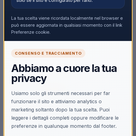
solo se il sito è configurato per farlo.
La tua scelta viene ricordata localmente nel browser e
può essere aggiornata in qualsiasi momento con il link
Preferenze cookie.
🔒
CONSENSO E TRACCIAMENTO
Accedi per vedere i prezzi
Abbiamo a cuore la tua
Solo i clienti registrati e abilitati possono visualizzare i
privacy
prezzi e acquistare.
Accedi
Registrati
Usiamo solo gli strumenti necessari per far
funzionare il sito e attiviamo analytics o
marketing soltanto dopo la tua scelta. Puoi
leggere i dettagli completi oppure modificare le
preferenze in qualunque momento dal footer.
Descrizione