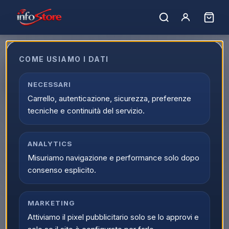
COME USIAMO I DATI
Apple Headphone Jack Adapter
USB-C to 3.5 mm
NECESSARI
Carrello, autenticazione, sicurezza, preferenze
EAN:
190198886866
tecniche e continuità del servizio.
ANALYTICS
Misuriamo navigazione e performance solo dopo
consenso esplicito.
MARKETING
Attiviamo il pixel pubblicitario solo se lo approvi e