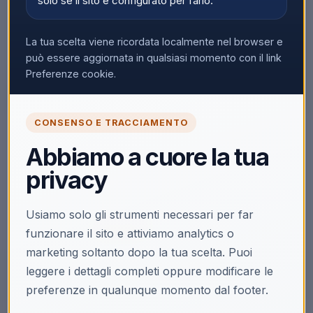
solo se il sito è configurato per farlo.
La tua scelta viene ricordata localmente nel browser e
può essere aggiornata in qualsiasi momento con il link
▼
Preferenze cookie.
CONSENSO E TRACCIAMENTO
🔒
Abbiamo a cuore la tua
Accedi per vedere i prezzi
privacy
Solo i clienti registrati e abilitati possono visualizzare i
prezzi e acquistare.
Usiamo solo gli strumenti necessari per far
Accedi
Registrati
funzionare il sito e attiviamo analytics o
marketing soltanto dopo la tua scelta. Puoi
leggere i dettagli completi oppure modificare le
preferenze in qualunque momento dal footer.