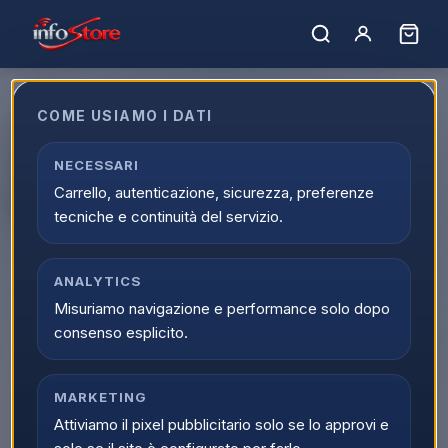
COME USIAMO I DATI
Apple iPad Air 2026 8Gen 13"
256GB M4 S.Grey ITA
NECESSARI
Carrello, autenticazione, sicurezza, preferenze
MH5U4TY/A
tecniche e continuità del servizio.
EAN:
195950798807
ANALYTICS
▲
Misuriamo navigazione e performance solo dopo
consenso esplicito.
MARKETING
Attiviamo il pixel pubblicitario solo se lo approvi e