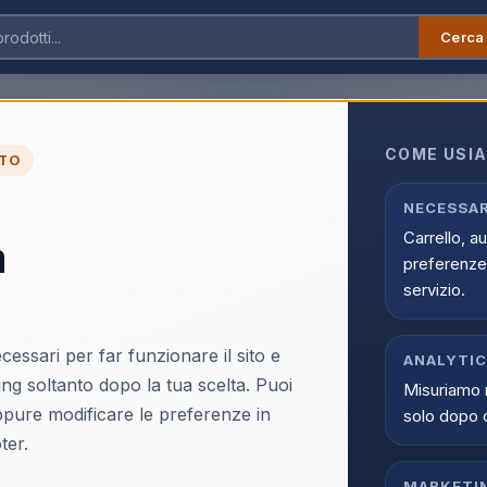
Cerca
 Grado-A
COME USIA
TO
Apple iPhone 13 256G
NECESSAR
Carrello, a
a
Grado-A
preferenze 
EAN:
IP13256BLURIC
servizio.
cessari per far funzionare il sito e
ANALYTI
ing soltanto dopo la tua scelta. Puoi
Misuriamo 
oppure modificare le preferenze in
solo dopo 
Accedi p
ter.
Solo i clienti registrati e abili
MARKETI