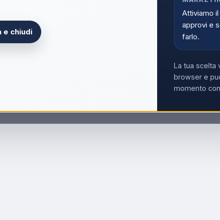
Acce
Attiviamo il
approvi e s
 e chiudi
farlo.
La tua scelta 
browser e può
momento con i