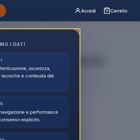
Accedi
Carrello
MO I DATI
B 6.1" Blue Ricondizionato
I
utenticazione, sicurezza,
tecniche e continuità del
CS
🔒
navigazione e performance
consenso esplicito.
er vedere i prezzi
tati possono visualizzare i prezzi e acquistare.
NG