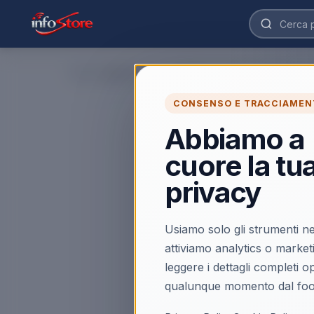
Home
›
Apple iPhone 13 256GB 6.1" Blue Ricondizionato
CONSENSO E TRACCIAMEN
Abbiamo a
cuore la tu
privacy
Usiamo solo gli strumenti ne
attiviamo analytics o market
leggere i dettagli completi 
qualunque momento dal foo