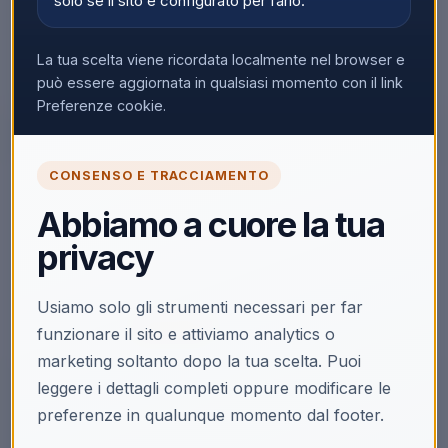
solo se il sito è configurato per farlo.
La tua scelta viene ricordata localmente nel browser e
può essere aggiornata in qualsiasi momento con il link
Preferenze cookie.
CONSENSO E TRACCIAMENTO
🔒
Abbiamo a cuore la tua
Accedi per vedere i prezzi
privacy
Solo i clienti registrati e abilitati possono visualizzare i
prezzi e acquistare.
Usiamo solo gli strumenti necessari per far
Accedi
Registrati
funzionare il sito e attiviamo analytics o
marketing soltanto dopo la tua scelta. Puoi
leggere i dettagli completi oppure modificare le
preferenze in qualunque momento dal footer.