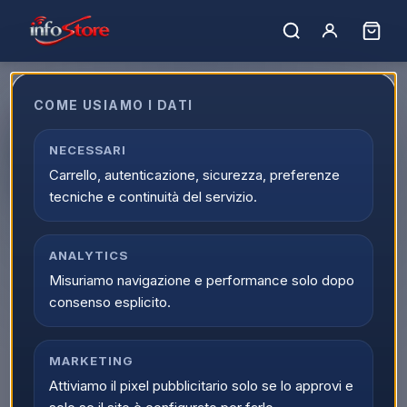
COME USIAMO I DATI
Apple iPhone 13 256GB 6.1"
Midnight Ricondizionato Grado-
NECESSARI
Carrello, autenticazione, sicurezza, preferenze
A
tecniche e continuità del servizio.
EAN:
IP13256MDNRIC
ANALYTICS
Misuriamo navigazione e performance solo dopo
consenso esplicito.
MARKETING
Attiviamo il pixel pubblicitario solo se lo approvi e