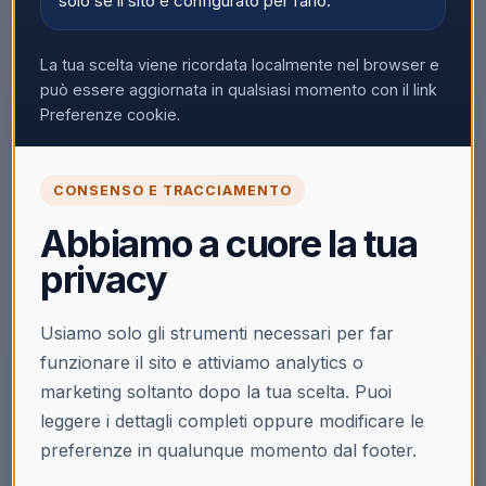
solo se il sito è configurato per farlo.
La tua scelta viene ricordata localmente nel browser e
può essere aggiornata in qualsiasi momento con il link
Preferenze cookie.
🔒
CONSENSO E TRACCIAMENTO
Accedi per vedere i prezzi
Abbiamo a cuore la tua
Solo i clienti registrati e abilitati possono visualizzare i
privacy
prezzi e acquistare.
Accedi
Registrati
Usiamo solo gli strumenti necessari per far
funzionare il sito e attiviamo analytics o
marketing soltanto dopo la tua scelta. Puoi
leggere i dettagli completi oppure modificare le
preferenze in qualunque momento dal footer.