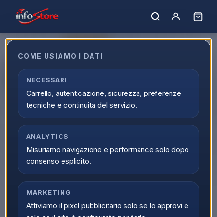
ULTIMI PEZZI
COME USIAMO I DATI
Apple iPhone 14 128GB 6.1" Blue
Ricondizionato Grado-A
NECESSARI
Carrello, autenticazione, sicurezza, preferenze
EAN:
IP14128BLRIGRA
tecniche e continuità del servizio.
ANALYTICS
Misuriamo navigazione e performance solo dopo
consenso esplicito.
MARKETING
Attiviamo il pixel pubblicitario solo se lo approvi e