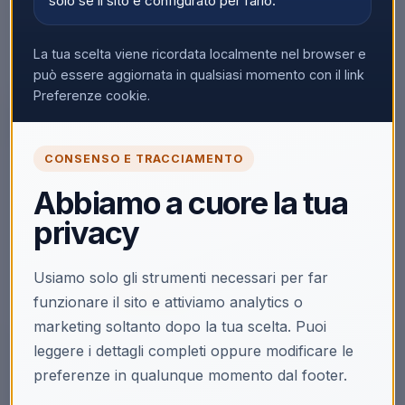
solo se il sito è configurato per farlo.
La tua scelta viene ricordata localmente nel browser e
può essere aggiornata in qualsiasi momento con il link
Preferenze cookie.
CONSENSO E TRACCIAMENTO
🔒
Abbiamo a cuore la tua
Accedi per vedere i prezzi
privacy
Solo i clienti registrati e abilitati possono visualizzare i
prezzi e acquistare.
Usiamo solo gli strumenti necessari per far
Accedi
Registrati
funzionare il sito e attiviamo analytics o
marketing soltanto dopo la tua scelta. Puoi
leggere i dettagli completi oppure modificare le
preferenze in qualunque momento dal footer.