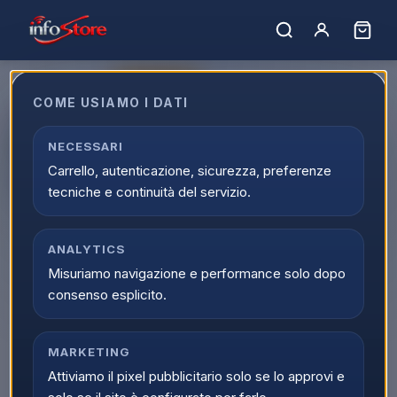
ULTIMI PEZZI
COME USIAMO I DATI
Apple iPhone 14 128GB 6.1"
Midnight Ricondizionato Grado-
NECESSARI
Carrello, autenticazione, sicurezza, preferenze
A
tecniche e continuità del servizio.
EAN:
IP14128MNGRAR
ANALYTICS
Misuriamo navigazione e performance solo dopo
consenso esplicito.
MARKETING
Attiviamo il pixel pubblicitario solo se lo approvi e