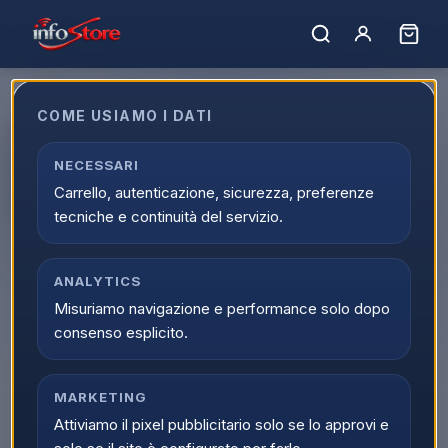
COME USIAMO I DATI
Apple iPhone 14 128GB 6.1"
Starlight Ricondizionato Grado-
NECESSARI
Carrello, autenticazione, sicurezza, preferenze
A
tecniche e continuità del servizio.
EAN:
IP14128STRIGRA
ANALYTICS
Misuriamo navigazione e performance solo dopo
consenso esplicito.
MARKETING
Attiviamo il pixel pubblicitario solo se lo approvi e