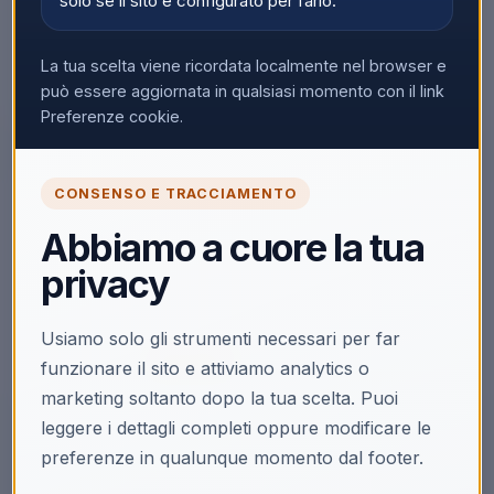
solo se il sito è configurato per farlo.
La tua scelta viene ricordata localmente nel browser e
può essere aggiornata in qualsiasi momento con il link
Preferenze cookie.
CONSENSO E TRACCIAMENTO
🔒
Abbiamo a cuore la tua
Accedi per vedere i prezzi
privacy
Solo i clienti registrati e abilitati possono visualizzare i
prezzi e acquistare.
Usiamo solo gli strumenti necessari per far
Accedi
Registrati
funzionare il sito e attiviamo analytics o
marketing soltanto dopo la tua scelta. Puoi
leggere i dettagli completi oppure modificare le
preferenze in qualunque momento dal footer.