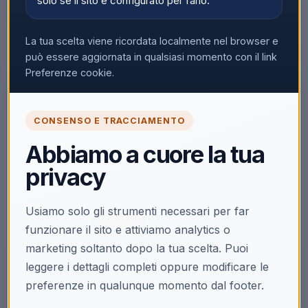
solo se il sito è configurato per farlo.
La tua scelta viene ricordata localmente nel browser e
può essere aggiornata in qualsiasi momento con il link
Preferenze cookie.
CONSENSO E TRACCIAMENTO
🔒
Abbiamo a cuore la tua
Accedi per vedere i prezzi
privacy
Solo i clienti registrati e abilitati possono visualizzare i
prezzi e acquistare.
Usiamo solo gli strumenti necessari per far
Accedi
Registrati
funzionare il sito e attiviamo analytics o
marketing soltanto dopo la tua scelta. Puoi
leggere i dettagli completi oppure modificare le
preferenze in qualunque momento dal footer.