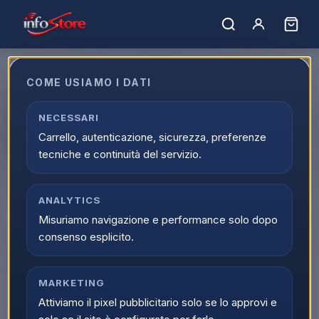
COME USIAMO I DATI
Apple iPhone 15 256GB 6.1"
Green ITA Ricondizionato Grado-
NECESSARI
Carrello, autenticazione, sicurezza, preferenze
A
tecniche e continuità del servizio.
EAN:
IP15256GRERIGA
ANALYTICS
Misuriamo navigazione e performance solo dopo
consenso esplicito.
MARKETING
Attiviamo il pixel pubblicitario solo se lo approvi e