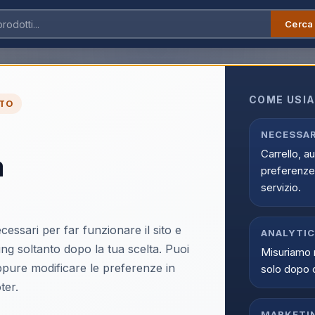
Cerca
Apple iPhone 15 Pro Max 256GB 6.7" Black Tit. Ricondizionato Grado-A
COME USIA
TO
Apple iPhone 15 Pro 
NECESSAR
Carrello, a
a
Ricondizionato Grad
preferenze 
EAN:
IP15PM256BLRGA
servizio.
cessari per far funzionare il sito e
ANALYTI
ing soltanto dopo la tua scelta. Puoi
Misuriamo 
oppure modificare le preferenze in
solo dopo 
Accedi p
ter.
Solo i clienti registrati e abili
MARKETI