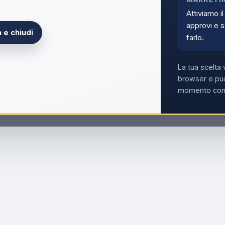
Acce
Attiviamo il
approvi e s
 e chiudi
farlo.
La tua scelta 
browser e può
momento con i