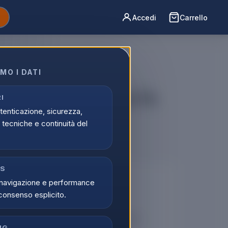
Accedi
Carrello
MO I DATI
Max 256GB 6.7" Black Tit.
I
utenticazione, sicurezza,
o-A
tecniche e continuità del
CS
🔒
navigazione e performance
consenso esplicito.
er vedere i prezzi
tati possono visualizzare i prezzi e acquistare.
NG