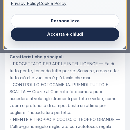
Privacy Policy
Cookie Policy
Apple iPhone 16 128GB Nero, 15,5 cm (6.1"), 2556 x
1179 Pixel, 128 GB, 48 MP, iOS 18, Nero
Personalizza
iPhone 16. Progettato per Apple Intelligence.
iPhone 16. Progettato per Apple Intelligence. Controllo
Accetta e chiudi
fotocamera. Fotocamera Fusion da 48MP. Cinque
bellissimi colori. E chip A18 Pro.
Caratteristiche principali
- PROGETTATO PER APPLE INTELLIGENCE — Fa di
tutto per te, tenendo tutto per sé. Scrivere, creare e far
tutto ciò che vuoi ora è più facile che mai.
- CONTROLLO FOTOCAMERA. PRENDI TUTTO E
SCATTA — Grazie al Controllo fotocamera puoi
accedere al volo agli strumenti per foto e video, come
zoom e profondità di campo: basta un attimo per
cogliere l’inquadratura perfetta.
- NIENTE È TROPPO PICCOLO. O TROPPO GRANDE —
L’ultra-grandangolo migliorato con autofocus regala