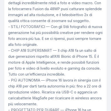
dettagli incredibilmente nitidi a foto e video macro. Con
la fotocamera Fusion da 48MP puoi catturare splendide
immagini ad alta risoluzione, e il teleobiettivo 2x di
qualità ottica consente di zoomare sul soggetto.
- STILI FOTOGRAFICI — Con gli Stili fotografici di nuova
generazione hai più possibilità creative per rendere ogni
foto ancora più tua. E se ci ripensi, puoi sempre tornare
alla foto originale.
- CHIP A18 SUPERSMART — Il chip A18 fa un salto di
due generazioni rispetto all’A16 Bionic di iPhone 15. È il
motore di Apple Intelligence, e rende possibili funzioni
per foto e video di livello evoluto e gaming da console.
Tutto con un’efficienza incredibile.
- PIÙ AUTONOMIA — iPhone 16 lavora in sinergia con il
chip A18 per darti tanta autonomia in più: fino a 22 ore di
riproduzione video. Ricarica via USB-C o aggancia un
caricabatterie MagSafe per ricaricare in wireless ancora
più velocemente.
- PROGETTATO PER DURARE — iPhone 16 ha un