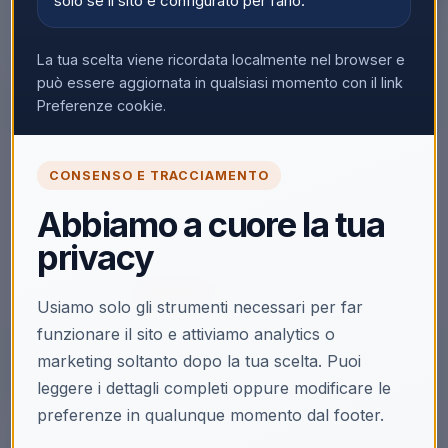
solo se il sito è configurato per farlo.
La tua scelta viene ricordata localmente nel browser e
▼
può essere aggiornata in qualsiasi momento con il link
Preferenze cookie.
🔒
CONSENSO E TRACCIAMENTO
Accedi per vedere i prezzi
Abbiamo a cuore la tua
Solo i clienti registrati e abilitati possono visualizzare i
privacy
prezzi e acquistare.
Accedi
Registrati
Usiamo solo gli strumenti necessari per far
funzionare il sito e attiviamo analytics o
marketing soltanto dopo la tua scelta. Puoi
leggere i dettagli completi oppure modificare le
preferenze in qualunque momento dal footer.
Descrizione