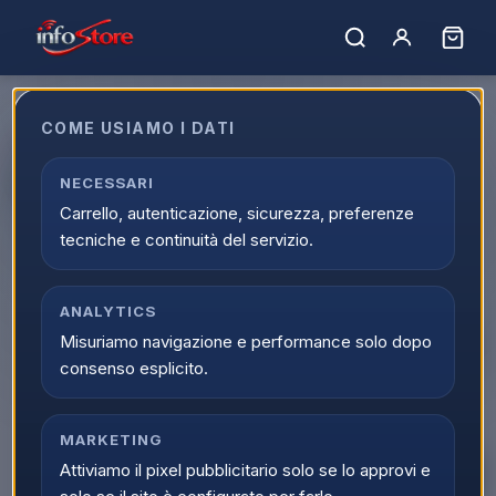
COME USIAMO I DATI
Apple iPhone 16 128GB 6.1"
Black ITA MYE73QL/A
NECESSARI
Carrello, autenticazione, sicurezza, preferenze
EAN:
195949821899
tecniche e continuità del servizio.
▲
ANALYTICS
Misuriamo navigazione e performance solo dopo
consenso esplicito.
MARKETING
Attiviamo il pixel pubblicitario solo se lo approvi e