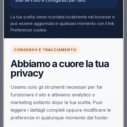
solo se il sito è configurato per farlo.
La tua scelta viene ricordata localmente nel browser e
▼
può essere aggiornata in qualsiasi momento con il link
Preferenze cookie.
🔒
CONSENSO E TRACCIAMENTO
Accedi per vedere i prezzi
Abbiamo a cuore la tua
Solo i clienti registrati e abilitati possono visualizzare i
privacy
prezzi e acquistare.
Accedi
Registrati
Usiamo solo gli strumenti necessari per far
funzionare il sito e attiviamo analytics o
marketing soltanto dopo la tua scelta. Puoi
leggere i dettagli completi oppure modificare le
preferenze in qualunque momento dal footer.
Descrizione