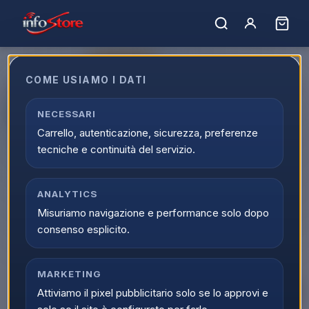
ULTIMI PEZZI
COME USIAMO I DATI
Apple iPhone 16 Plus 256GB 6.7"
Pink MXY13HN/A
NECESSARI
Carrello, autenticazione, sicurezza, preferenze
EAN:
195949723469
tecniche e continuità del servizio.
▲
ANALYTICS
Misuriamo navigazione e performance solo dopo
consenso esplicito.
MARKETING
Attiviamo il pixel pubblicitario solo se lo approvi e