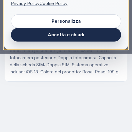
Privacy Policy
Cookie Policy
Apple iPhone 16 Plus , 17 cm (6.7"), 2796 x 1290
Pixel, 256 GB, 48 MP, iOS 18, Rosa
Personalizza
Apple iPhone 16 Plus . Dimensioni diagonale schermo:
17 cm (6.7"), Risoluzione del display: 2796 x 1290 Pixel.
Accetta e chiudi
Famiglia processore: Apple, Modello del processore:
A18. Capacità memoria interna: 256 GB. Risoluzione
fotocamera posteriore (numerico): 48 MP, Tipo di
fotocamera posteriore: Doppia fotocamera. Capacità
della scheda SIM: Doppia SIM. Sistema operativo
incluso: iOS 18. Colore del prodotto: Rosa. Peso: 199 g