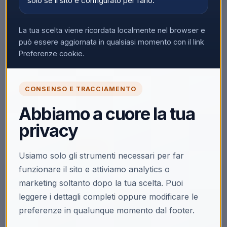
solo se il sito è configurato per farlo.
La tua scelta viene ricordata localmente nel browser e
▼
può essere aggiornata in qualsiasi momento con il link
Preferenze cookie.
🔒
CONSENSO E TRACCIAMENTO
Accedi per vedere i prezzi
Abbiamo a cuore la tua
Solo i clienti registrati e abilitati possono visualizzare i
privacy
prezzi e acquistare.
Accedi
Registrati
Usiamo solo gli strumenti necessari per far
funzionare il sito e attiviamo analytics o
marketing soltanto dopo la tua scelta. Puoi
leggere i dettagli completi oppure modificare le
preferenze in qualunque momento dal footer.
Descrizione