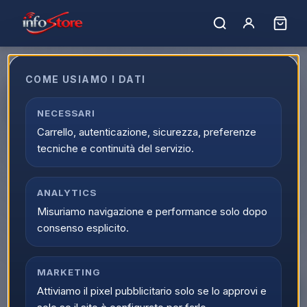
COME USIAMO I DATI
Apple iPhone 16 Plus 256GB 6.7"
Teal MXY53HN/A
NECESSARI
Carrello, autenticazione, sicurezza, preferenze
EAN:
195949723841
tecniche e continuità del servizio.
▲
ANALYTICS
Misuriamo navigazione e performance solo dopo
consenso esplicito.
MARKETING
Attiviamo il pixel pubblicitario solo se lo approvi e