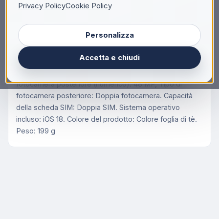
Privacy Policy
Cookie Policy
Apple iPhone 16 Plus , 17 cm (6.7"), 2796 x 1290
Pixel, 256 GB, 48 MP, iOS 18, Colore foglia di tè
Personalizza
Apple iPhone 16 Plus . Dimensioni diagonale schermo:
17 cm (6.7"), Risoluzione del display: 2796 x 1290 Pixel.
Accetta e chiudi
Famiglia processore: Apple, Modello del processore:
A18. Capacità memoria interna: 256 GB. Risoluzione
fotocamera posteriore (numerico): 48 MP, Tipo di
fotocamera posteriore: Doppia fotocamera. Capacità
della scheda SIM: Doppia SIM. Sistema operativo
incluso: iOS 18. Colore del prodotto: Colore foglia di tè.
Peso: 199 g