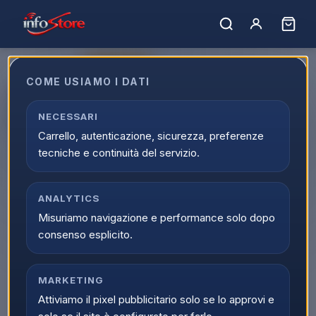
ULTIMI PEZZI
COME USIAMO I DATI
Apple iPhone 17 256GB 6.3"
Lavander ITA MG6M4QL/A
NECESSARI
Carrello, autenticazione, sicurezza, preferenze
EAN:
195950644104
tecniche e continuità del servizio.
ANALYTICS
Misuriamo navigazione e performance solo dopo
consenso esplicito.
MARKETING
Attiviamo il pixel pubblicitario solo se lo approvi e