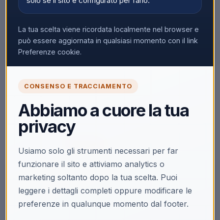
solo se il sito è configurato per farlo.
La tua scelta viene ricordata localmente nel browser e
può essere aggiornata in qualsiasi momento con il link
Preferenze cookie.
🔒
CONSENSO E TRACCIAMENTO
Accedi per vedere i prezzi
Abbiamo a cuore la tua
Solo i clienti registrati e abilitati possono visualizzare i
privacy
prezzi e acquistare.
Accedi
Registrati
Usiamo solo gli strumenti necessari per far
funzionare il sito e attiviamo analytics o
marketing soltanto dopo la tua scelta. Puoi
leggere i dettagli completi oppure modificare le
preferenze in qualunque momento dal footer.