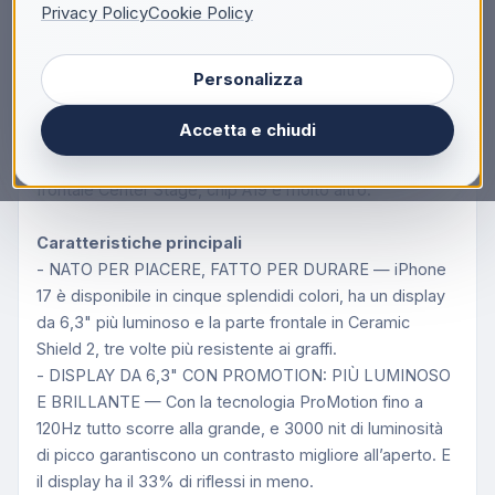
Privacy Policy
Cookie Policy
Apple iPhone 17 512GB Nero, 16 cm (6.3"), 2622 x
1206 Pixel, 512 GB, 48 MP, iOS 26, Nero
Personalizza
Fantasticolor.
iPhone 17. Sempre più bello. Sempre più robusto.
Accetta e chiudi
Display ProMotion da 6,3", Ceramic Shield 2,
fotocamere posteriori tutte da 48MP, fotocamera
frontale Center Stage, chip A19 e molto altro.
Caratteristiche principali
- NATO PER PIACERE, FATTO PER DURARE — iPhone
17 è disponibile in cinque splendidi colori, ha un display
da 6,3" più luminoso e la parte frontale in Ceramic
Shield 2, tre volte più resistente ai graffi.
- DISPLAY DA 6,3" CON PROMOTION: PIÙ LUMINOSO
E BRILLANTE — Con la tecnologia ProMotion fino a
120Hz tutto scorre alla grande, e 3000 nit di luminosità
di picco garantiscono un contrasto migliore all’aperto. E
il display ha il 33% di riflessi in meno.