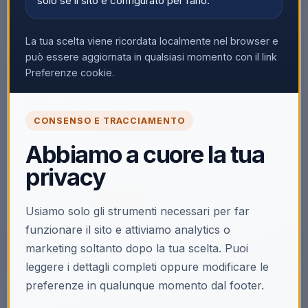
solo se il sito è configurato per farlo.
La tua scelta viene ricordata localmente nel browser e
▼
può essere aggiornata in qualsiasi momento con il link
Preferenze cookie.
🔒
CONSENSO E TRACCIAMENTO
Accedi per vedere i prezzi
Abbiamo a cuore la tua
Solo i clienti registrati e abilitati possono visualizzare i
privacy
prezzi e acquistare.
Accedi
Registrati
Usiamo solo gli strumenti necessari per far
funzionare il sito e attiviamo analytics o
marketing soltanto dopo la tua scelta. Puoi
leggere i dettagli completi oppure modificare le
preferenze in qualunque momento dal footer.
Descrizione