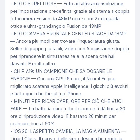
- FOTO STREPITOSE — Foto ad altissima risoluzione
per impostazione predefinita, grazie al sistema a doppia
fotocamera Fusion da 48MP con zoom 2x di qualità
ottica e ultra-grandangolo Fusion da 48MP.
- FOTOCAMERA FRONTALE CENTER STAGE DA 18MP
— Ancora più modi per trovare l’inquadratura giusta.
Selfie di gruppo più facili, video con Acquisizione doppia
per riprendere in simultanea te e la scena che hai
davanti. E molto altro.
- CHIP A19: UN CAMPIONE CHE SA DOSARE LE
ENERGIE — Con una GPU 5 core, il Neural Engine
migliorato scatena Apple Intelligence, i giochi più evoluti
e tutto quel che fai sul tuo iPhone.
- MINUTI PER RICARICARE, ORE PER CIÒ CHE VUOI
FARE — La batteria dura tutto il giorno e ti dà fino a 30
ore di riproduzione video. E bastano 20 minuti per
ricaricare fino al 50%.
- iOS 26: L’ASPETTO CAMBIA, LA MAGIA AUMENTA —
Liquid Glass. Il nuovo, bellissimo design che rende la