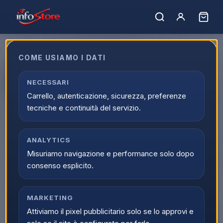
COME USIAMO I DATI
Apple iPhone 17 512GB 6.3"
Black MG6P4QN/A
NECESSARI
Carrello, autenticazione, sicurezza, preferenze
EAN:
195950644517
tecniche e continuità del servizio.
▲
ANALYTICS
Misuriamo navigazione e performance solo dopo
consenso esplicito.
MARKETING
Attiviamo il pixel pubblicitario solo se lo approvi e