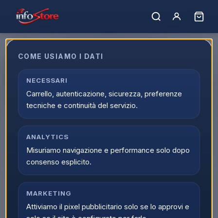
COME USIAMO I DATI
Apple iPhone 17 Pro 256GB 6,3"
Cosmic Orange MG8H4QN/A
NECESSARI
Carrello, autenticazione, sicurezza, preferenze
EAN:
195950627374
tecniche e continuità del servizio.
ANALYTICS
Misuriamo navigazione e performance solo dopo
consenso esplicito.
MARKETING
Attiviamo il pixel pubblicitario solo se lo approvi e