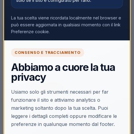
solo se il sito è configurato per farlo.
La tua scelta viene ricordata localmente nel browser e
può essere aggiornata in qualsiasi momento con il link
Preferenze cookie.
🔒
CONSENSO E TRACCIAMENTO
Accedi per vedere i prezzi
Abbiamo a cuore la tua
Solo i clienti registrati e abilitati possono visualizzare i
privacy
prezzi e acquistare.
Accedi
Registrati
Usiamo solo gli strumenti necessari per far
funzionare il sito e attiviamo analytics o
marketing soltanto dopo la tua scelta. Puoi
leggere i dettagli completi oppure modificare le
preferenze in qualunque momento dal footer.
Descrizione