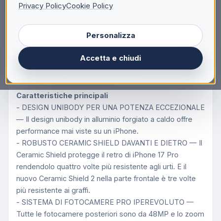
Privacy Policy
Cookie Policy
Mai così Pro.
Pro assoluto.
Personalizza
iPhone 17 Pro. L’iPhone più potente di sempre. Brillante
display da 6,3", design unibody in alluminio, chip A19
Accetta e chiudi
Pro, fotocamere posteriori tutte da 48MP e
un’autonomia senza precedenti.
Caratteristiche principali
- DESIGN UNIBODY PER UNA POTENZA ECCEZIONALE
— Il design unibody in alluminio forgiato a caldo offre
performance mai viste su un iPhone.
- ROBUSTO CERAMIC SHIELD DAVANTI E DIETRO — Il
Ceramic Shield protegge il retro di iPhone 17 Pro
rendendolo quattro volte più resistente agli urti. E il
nuovo Ceramic Shield 2 nella parte frontale è tre volte
più resistente ai graffi.
- SISTEMA DI FOTOCAMERE PRO IPEREVOLUTO —
Tutte le fotocamere posteriori sono da 48MP e lo zoom