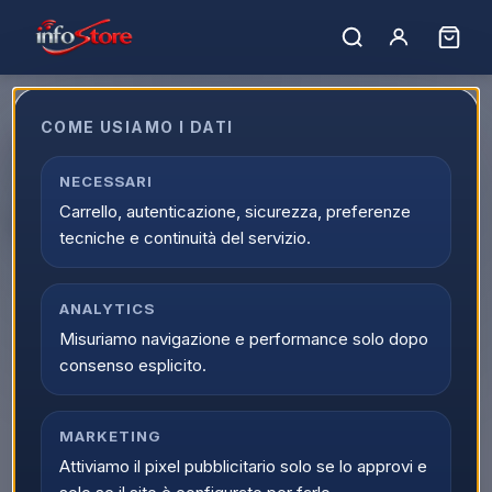
COME USIAMO I DATI
Apple iPhone 17 Pro Max
1TB6,9" Cosmic Orange
NECESSARI
Carrello, autenticazione, sicurezza, preferenze
MFYW4SX/A
tecniche e continuità del servizio.
EAN:
195950640243
ANALYTICS
▲
Misuriamo navigazione e performance solo dopo
consenso esplicito.
MARKETING
Attiviamo il pixel pubblicitario solo se lo approvi e