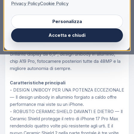
Descrizione
Privacy Policy
Cookie Policy
Apple iPhone 17 Pro Max , 17,5 cm (6.9"), 2868 x
Personalizza
1320 Pixel, 1 TB, 48 MP, iOS 26, Arancione
Mai così Pro.
Accetta e chiudi
Pro assoluto.
iPhone 17 Pro Max. L’iPhone più potente di sempre.
Brillante display da 6,9", design unibody in alluminio,
chip A19 Pro, fotocamere posteriori tutte da 48MP e la
migliore autonomia di sempre.
Caratteristiche principali
- DESIGN UNIBODY PER UNA POTENZA ECCEZIONALE
— Il design unibody in alluminio forgiato a caldo offre
performance mai viste su un iPhone.
- ROBUSTO CERAMIC SHIELD DAVANTI E DIETRO — Il
Ceramic Shield protegge il retro di iPhone 17 Pro Max
rendendolo quattro volte più resistente agli urti. E il
nuovo Ceramic Shield 2 nella parte frontale è tre volte