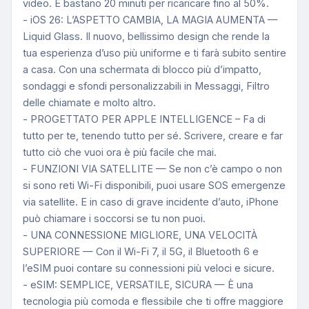
video. E bastano 20 minuti per ricaricare fino al 50%.
- iOS 26: L’ASPETTO CAMBIA, LA MAGIA AUMENTA —
Liquid Glass. Il nuovo, bellissimo design che rende la
tua esperienza d’uso più uniforme e ti farà subito sentire
a casa. Con una schermata di blocco più d’impatto,
sondaggi e sfondi personalizzabili in Messaggi, Filtro
delle chiamate e molto altro.
- PROGETTATO PER APPLE INTELLIGENCE – Fa di
tutto per te, tenendo tutto per sé. Scrivere, creare e far
tutto ciò che vuoi ora è più facile che mai.
- FUNZIONI VIA SATELLITE — Se non c’è campo o non
si sono reti Wi-Fi disponibili, puoi usare SOS emergenze
via satellite. E in caso di grave incidente d’auto, iPhone
può chiamare i soccorsi se tu non puoi.
- UNA CONNESSIONE MIGLIORE, UNA VELOCITÀ
SUPERIORE — Con il Wi-Fi 7, il 5G, il Bluetooth 6 e
l’eSIM puoi contare su connessioni più veloci e sicure.
- eSIM: SEMPLICE, VERSATILE, SICURA — È una
tecnologia più comoda e flessibile che ti offre maggiore