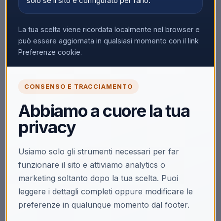
solo se il sito è configurato per farlo.
La tua scelta viene ricordata localmente nel browser e
può essere aggiornata in qualsiasi momento con il link
▼
Preferenze cookie.
CONSENSO E TRACCIAMENTO
🔒
Abbiamo a cuore la tua
Accedi per vedere i prezzi
privacy
Solo i clienti registrati e abilitati possono visualizzare i
prezzi e acquistare.
Usiamo solo gli strumenti necessari per far
Accedi
Registrati
funzionare il sito e attiviamo analytics o
marketing soltanto dopo la tua scelta. Puoi
leggere i dettagli completi oppure modificare le
preferenze in qualunque momento dal footer.