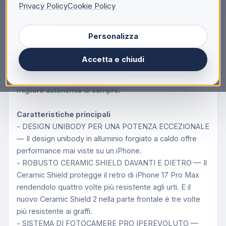
Descrizione
Privacy Policy
Cookie Policy
Mai così Pro.
Personalizza
Pro assoluto.
iPhone 17 Pro Max. L’iPhone più potente di sempre.
Accetta e chiudi
Brillante display da 6,9", design unibody in alluminio,
chip A19 Pro, fotocamere posteriori tutte da 48MP e la
migliore autonomia di sempre.
Caratteristiche principali
- DESIGN UNIBODY PER UNA POTENZA ECCEZIONALE
— Il design unibody in alluminio forgiato a caldo offre
performance mai viste su un iPhone.
- ROBUSTO CERAMIC SHIELD DAVANTI E DIETRO — Il
Ceramic Shield protegge il retro di iPhone 17 Pro Max
rendendolo quattro volte più resistente agli urti. E il
nuovo Ceramic Shield 2 nella parte frontale è tre volte
più resistente ai graffi.
- SISTEMA DI FOTOCAMERE PRO IPEREVOLUTO —