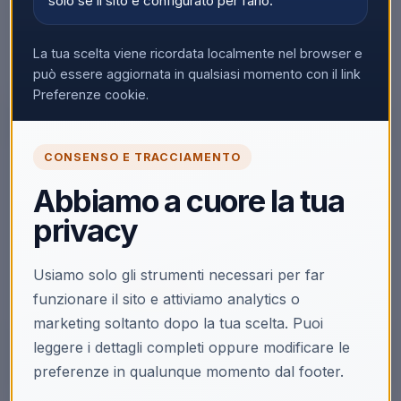
solo se il sito è configurato per farlo.
La tua scelta viene ricordata localmente nel browser e
può essere aggiornata in qualsiasi momento con il link
Preferenze cookie.
CONSENSO E TRACCIAMENTO
🔒
Abbiamo a cuore la tua
Accedi per vedere i prezzi
privacy
Solo i clienti registrati e abilitati possono visualizzare i
prezzi e acquistare.
Usiamo solo gli strumenti necessari per far
Accedi
Registrati
funzionare il sito e attiviamo analytics o
marketing soltanto dopo la tua scelta. Puoi
leggere i dettagli completi oppure modificare le
preferenze in qualunque momento dal footer.