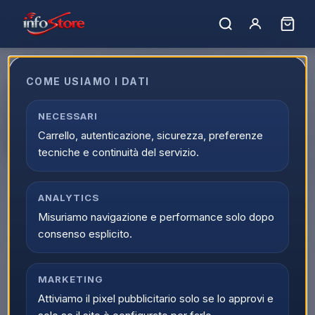
COME USIAMO I DATI
Apple iPhone 17 Pro Max 256GB
6,9" Cosmic Orange
NECESSARI
Carrello, autenticazione, sicurezza, preferenze
MFYN4QN/A
tecniche e continuità del servizio.
EAN:
195950639025
ANALYTICS
Misuriamo navigazione e performance solo dopo
consenso esplicito.
MARKETING
Attiviamo il pixel pubblicitario solo se lo approvi e