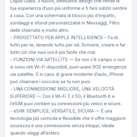
Liquid Glass. Il nuovo, bellissimo design che rende la
tua esperienza d’uso più uniforme e ti farà subito sentire
a casa. Con una schermata di blocco più d’impatto,
sondaggi e sfondi personalizzabili in Messaggi, Filtro
delle chiamate e molto altro.
- PROGETTATO PER APPLE INTELLIGENCE – Fa di
tutto per te, tenendo tutto per sé. Scrivere, creare e far
tutto ciò che vuoi ora è più facile che mai.
- FUNZIONI VIA SATELLITE — Se non c’è campo o non
si sono reti Wi-Fi disponibili, puoi usare SOS emergenze
via satellite. E in caso di grave incidente d’auto, iPhone
può chiamare i soccorsi se tu non puoi.
- UNA CONNESSIONE MIGLIORE, UNA VELOCITÀ
SUPERIORE — Con il Wi-Fi 7, il 5G, il Bluetooth 6 e
l’eSIM puoi contare su connessioni più veloci e sicure.
- eSIM: SEMPLICE, VERSATILE, SICURA — È una
tecnologia più comoda e flessibile che ti offre maggiore
sicurezza e una connessione senza intoppi, ideale
quando viaggi all’estero.