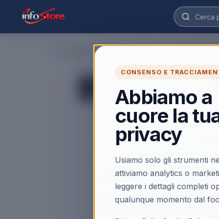
Home
›
Apple iPhone 17 Pro Max 256GB 6,9" Deep Blue
CONSENSO E TRACCIAMEN
◀
Abbiamo a
cuore la tu
privacy
Usiamo solo gli strumenti ne
attiviamo analytics o market
leggere i dettagli completi 
qualunque momento dal foo