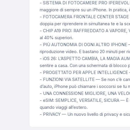
- SISTEMA DI FOTOCAMERE PRO IPEREVOLUTO — 
maggiore di sempre su un iPhone. In pratica, è
- FOTOCAMERA FRONTALE CENTER STAGE DA 18MP 
doppia per riprendere in simultanea te e la sce
- CHIP A19 PRO: RAFFREDDATO A VAPORE, VELO
al 40% superiori.
- PIÙ AUTONOMIA DI OGNI ALTRO IPHONE — Il de
riproduzione video. E bastano 20 minuti per ri
- iOS 26: L’ASPETTO CAMBIA, LA MAGIA AUMENTA
sentire a casa. Con una schermata di blocco pi
- PROGETTATO PER APPLE INTELLIGENCE – Fa di 
- FUNZIONI VIA SATELLITE — Se non c’è campo o
d’auto, iPhone può chiamare i soccorsi se tu 
- UNA CONNESSIONE MIGLIORE, UNA VELOCITÀ SU
- eSIM: SEMPLICE, VERSATILE, SICURA — È una
quando viaggi all’estero.
- PRIVACY — Un nuovo livello di privacy e sicu