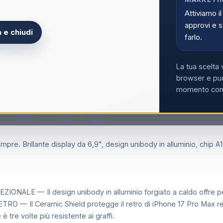
Acce
Attiviamo il
approvi e s
 e chiudi
farlo.
La tua scelta 
browser e può
momento con i
do, 17,5 cm (6.9"), 2868 x 1320 Pixel, 256 GB, 48 MP, iOS 2
pre. Brillante display da 6,9", design unibody in alluminio, chip 
LE — Il design unibody in alluminio forgiato a caldo offre pe
 Il Ceramic Shield protegge il retro di iPhone 17 Pro Max renden
è tre volte più resistente ai graffi.