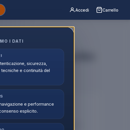
Accedi
Carrello
MO I DATI
 Max 256GB 6,9" Deep Blue
I
utenticazione, sicurezza,
tecniche e continuità del
CS
🔒
navigazione e performance
consenso esplicito.
er vedere i prezzi
tati possono visualizzare i prezzi e acquistare.
NG