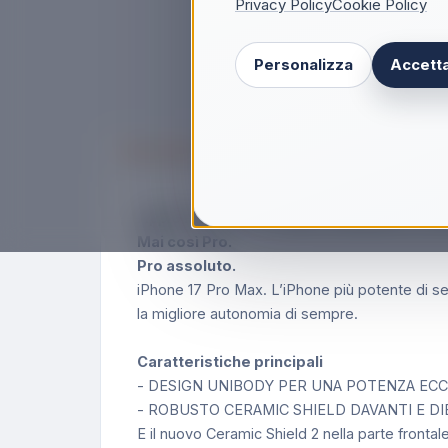
Privacy Policy
Cookie Policy
Personalizza
Accetta
Descrizione
Apple iPhone 17 Pro Max 256GB Blu Profon
Mai così Pro.
Pro assoluto.
iPhone 17 Pro Max. L’iPhone più potente di sem
la migliore autonomia di sempre.
Caratteristiche principali
- DESIGN UNIBODY PER UNA POTENZA ECCEZIONA
- ROBUSTO CERAMIC SHIELD DAVANTI E DIETRO —
E il nuovo Ceramic Shield 2 nella parte frontale 