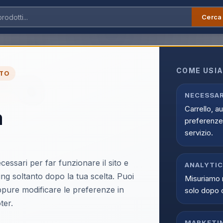
Cerca
 ITA MFYP4QL/A
COME USIA
TO
▶
Apple iPhone 17 Pro
NECESSAR
Carrello, a
a
ITA MFYP4QL/A
preferenze 
EAN:
195950639216
servizio.
cessari per far funzionare il sito e
ANALYTI
ing soltanto dopo la tua scelta. Puoi
Misuriamo 
oppure modificare le preferenze in
solo dopo 
Accedi p
ter.
Solo i clienti registrati e abili
MARKETI