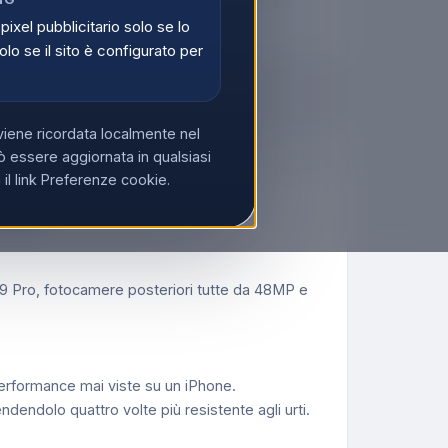
di
Registrati
 pixel pubblicitario solo se lo
olo se il sito è configurato per
viene ricordata localmente nel
 essere aggiornata in qualsiasi
l link Preferenze cookie.
6, Blu
A19 Pro, fotocamere posteriori tutte da 48MP e
rformance mai viste su un iPhone.
dolo quattro volte più resistente agli urti.