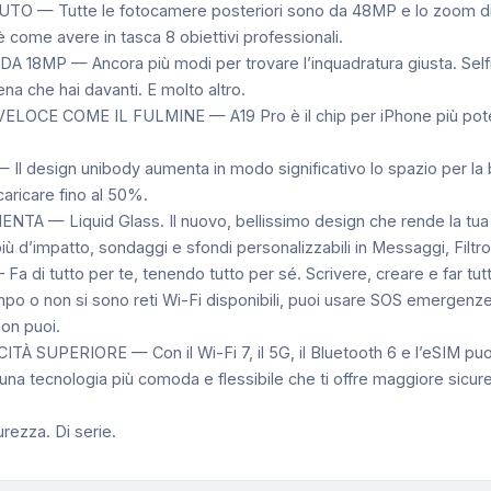
Tutte le fotocamere posteriori sono da 48MP e lo zoom di quali
 come avere in tasca 8 obiettivi professionali.
— Ancora più modi per trovare l’inquadratura giusta. Selfie di
na che hai davanti. E molto altro.
CE COME IL FULMINE — A19 Pro è il chip per iPhone più potente
sign unibody aumenta in modo significativo lo spazio per la batte
caricare fino al 50%.
 — Liquid Glass. Il nuovo, bellissimo design che rende la tua es
ù d’impatto, sondaggi e sfondi personalizzabili in Messaggi, Filtro
tutto per te, tenendo tutto per sé. Scrivere, creare e far tutto 
 non si sono reti Wi-Fi disponibili, puoi usare SOS emergenze vi
non puoi.
PERIORE — Con il Wi-Fi 7, il 5G, il Bluetooth 6 e l’eSIM puoi c
 tecnologia più comoda e flessibile che ti offre maggiore sicure
rezza. Di serie.