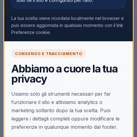
solo se il sito è configurato per farlo.
La tua scelta viene ricordata localmente nel browser e
può essere aggiornata in qualsiasi momento con il link
Preferenze cookie.
🔒
CONSENSO E TRACCIAMENTO
Accedi per vedere i prezzi
Abbiamo a cuore la tua
Solo i clienti registrati e abilitati possono visualizzare i
privacy
prezzi e acquistare.
Accedi
Registrati
Usiamo solo gli strumenti necessari per far
funzionare il sito e attiviamo analytics o
marketing soltanto dopo la tua scelta. Puoi
leggere i dettagli completi oppure modificare le
preferenze in qualunque momento dal footer.
Descrizione