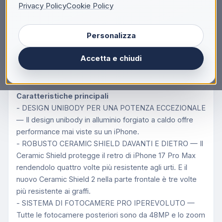
Privacy Policy
Cookie Policy
Mai così Pro.
Pro assoluto.
Personalizza
iPhone 17 Pro Max. L’iPhone più potente di sempre.
Brillante display da 6,9", design unibody in alluminio,
Accetta e chiudi
chip A19 Pro, fotocamere posteriori tutte da 48MP e la
migliore autonomia di sempre.
Caratteristiche principali
- DESIGN UNIBODY PER UNA POTENZA ECCEZIONALE
— Il design unibody in alluminio forgiato a caldo offre
performance mai viste su un iPhone.
- ROBUSTO CERAMIC SHIELD DAVANTI E DIETRO — Il
Ceramic Shield protegge il retro di iPhone 17 Pro Max
rendendolo quattro volte più resistente agli urti. E il
nuovo Ceramic Shield 2 nella parte frontale è tre volte
più resistente ai graffi.
- SISTEMA DI FOTOCAMERE PRO IPEREVOLUTO —
Tutte le fotocamere posteriori sono da 48MP e lo zoom