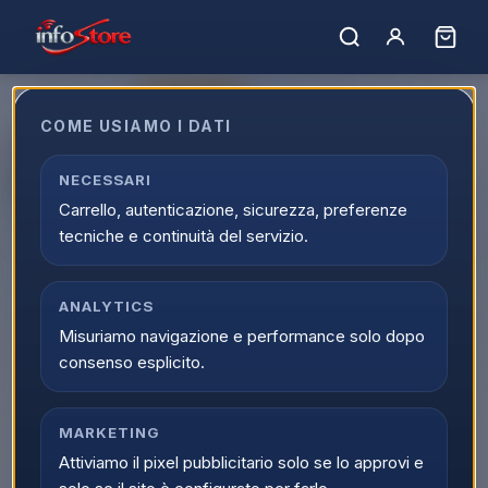
ULTIMI PEZZI
COME USIAMO I DATI
Apple iPhone 17 Pro Max 2TB
6,9" Deep Blue MG014QN/A
NECESSARI
Carrello, autenticazione, sicurezza, preferenze
EAN:
195950641028
tecniche e continuità del servizio.
ANALYTICS
Misuriamo navigazione e performance solo dopo
consenso esplicito.
MARKETING
Attiviamo il pixel pubblicitario solo se lo approvi e