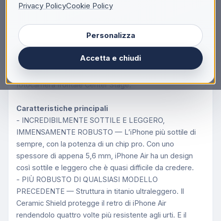
Privacy Policy
Cookie Policy
Apple iPhone Air 1TB Nero Siderale, 16,5 cm (6.5"),
2736 x 1260 Pixel, 1 TB, 48 MP, iOS 26, Nero
Personalizza
Nuovo iPhone Air.
iPhone Air. L’iPhone più sottile di sempre. Display da
Accetta e chiudi
6,5", robusto Ceramic Shield davanti e dietro, chip A19
Pro, sistema con fotocamera Fusion da 48MP, e
fotocamera frontale Center Stage.
Caratteristiche principali
- INCREDIBILMENTE SOTTILE E LEGGERO,
IMMENSAMENTE ROBUSTO — L’iPhone più sottile di
sempre, con la potenza di un chip pro. Con uno
spessore di appena 5,6 mm, iPhone Air ha un design
così sottile e leggero che è quasi difficile da credere.
- PIÙ ROBUSTO DI QUALSIASI MODELLO
PRECEDENTE — Struttura in titanio ultraleggero. Il
Ceramic Shield protegge il retro di iPhone Air
rendendolo quattro volte più resistente agli urti. E il