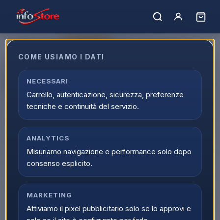
ULTIMI PEZZI
COME USIAMO I DATI
Apple iPhone Air 1TB 6,5" Space
Black ITA MG2W4QL/A
NECESSARI
Carrello, autenticazione, sicurezza, preferenze
EAN:
195950624182
tecniche e continuità del servizio.
▲
ANALYTICS
Misuriamo navigazione e performance solo dopo
consenso esplicito.
MARKETING
Attiviamo il pixel pubblicitario solo se lo approvi e