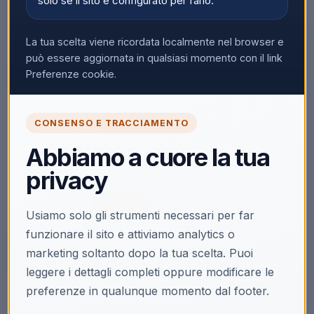
solo se il sito è configurato per farlo.
La tua scelta viene ricordata localmente nel browser e
▼
può essere aggiornata in qualsiasi momento con il link
Preferenze cookie.
🔒
CONSENSO E TRACCIAMENTO
Accedi per vedere i prezzi
Abbiamo a cuore la tua
Solo i clienti registrati e abilitati possono visualizzare i
privacy
prezzi e acquistare.
Accedi
Registrati
Usiamo solo gli strumenti necessari per far
funzionare il sito e attiviamo analytics o
marketing soltanto dopo la tua scelta. Puoi
leggere i dettagli completi oppure modificare le
preferenze in qualunque momento dal footer.
Descrizione