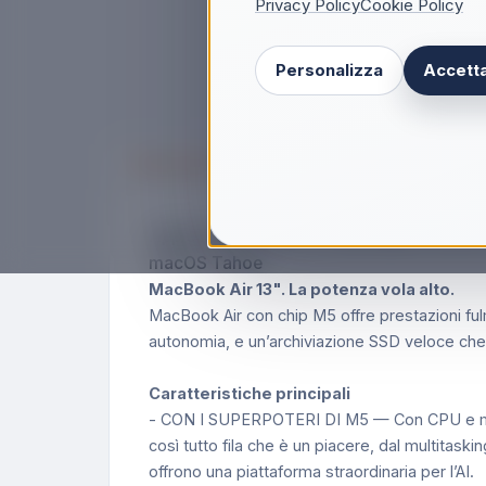
Privacy Policy
Cookie Policy
Personalizza
Accetta
Descrizione
Apple MacBook Air 13" M5 chip 10‑core CP
macOS Tahoe
MacBook Air 13". La potenza vola alto.
MacBook Air con chip M5 offre prestazioni fulmi
autonomia, e un’archiviazione SSD veloce che 
Caratteristiche principali
- CON I SUPERPOTERI DI M5 — Con CPU e memoria
così tutto fila che è un piacere, dal multitaski
offrono una piattaforma straordinaria per l’AI.