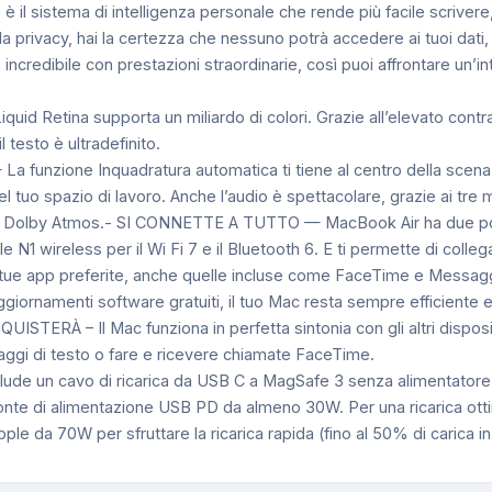
 sistema di intelligenza personale che rende più facile scrivere, 
ella privacy, hai la certezza che nessuno potrà accedere ai tuoi d
dibile con prestazioni straordinarie, così puoi affrontare un’int
id Retina supporta un miliardo di colori. Grazie all’elevato contras
 testo è ultradefinito.
nzione Inquadratura automatica ti tiene al centro della scena 
el tuo spazio di lavoro. Anche l’audio è spettacolare, grazie ai tre 
per Dolby Atmos.- SI CONNETTE A TUTTO — MacBook Air ha due port
e N1 wireless per il Wi Fi 7 e il Bluetooth 6. E ti permette di colle
pp preferite, anche quelle incluse come FaceTime e Messaggi, 
aggiornamenti software gratuiti, il tuo Mac resta sempre efficiente e
ERÀ – Il Mac funziona in perfetta sintonia con gli altri dispositiv
aggi di testo o fare e ricevere chiamate FaceTime.
ude un cavo di ricarica da USB C a MagSafe 3 senza alimentatore. 
onte di alimentazione USB PD da almeno 30W. Per una ricarica otti
e da 70W per sfruttare la ricarica rapida (fino al 50% di carica in