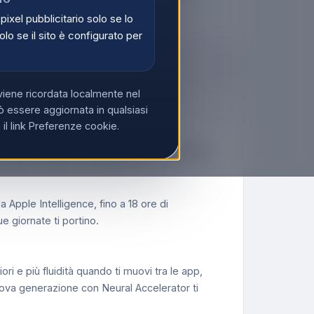
di
Registrati
 pixel pubblicitario solo se lo
olo se il sito è configurato per
viene ricordata localmente nel
 essere aggiornata in qualsiasi
l link Preferenze cookie.
13.6"), 2560 x 1664 Pixel, 16 GB, 1 TB,
 Apple Intelligence, fino a 18 ore di
 giornate ti portino.
 e più fluidità quando ti muovi tra le app,
 nuova generazione con Neural Accelerator ti