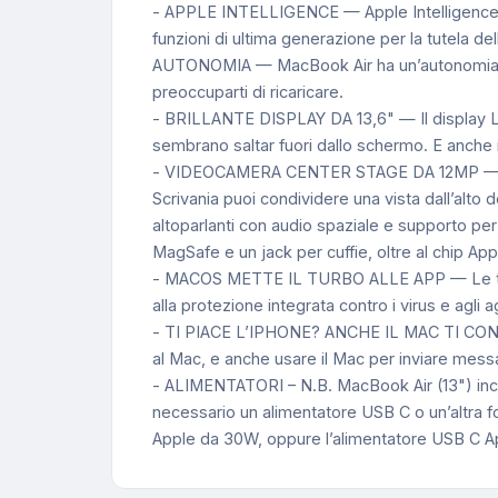
- APPLE INTELLIGENCE — Apple Intelligence è il
funzioni di ultima generazione per la tutela d
AUTONOMIA — MacBook Air ha un’autonomia incre
preoccuparti di ricaricare.
- BRILLANTE DISPLAY DA 13,6" — Il display Liqu
sembrano saltar fuori dallo schermo. E anche il
- VIDEOCAMERA CENTER STAGE DA 12MP — La fu
Scrivania puoi condividere una vista dall’alto d
altoparlanti con audio spaziale e supporto 
MagSafe e un jack per cuffie, oltre al chip Appl
- MACOS METTE IL TURBO ALLE APP — Le tue a
alla protezione integrata contro i virus e agli 
- TI PIACE L’IPHONE? ANCHE IL MAC TI CONQUIST
al Mac, e anche usare il Mac per inviare mess
- ALIMENTATORI – N.B. MacBook Air (13") incl
necessario un alimentatore USB C o un’altra f
Apple da 30W, oppure l’alimentatore USB C Appl