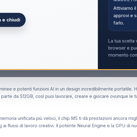
Acce
Attiviamo il
approvi e s
 e chiudi
farlo.
La tua scelta 
browser e può
momento con i
U 10‑core GPU, 16GB, 1TB SSD - Galassia, Apple M, 34,5 cm (
nee e potenti funzioni AI in un design incredibilmente portatile. Ha
parte da 512GB, così puoi lavorare, creare e giocare ovunque le tue
 unificata più veloci, il chip M5 ti dà prestazioni ancora migliori
ng ai flussi di lavoro creativi. Il potente Neural Engine e la GPU di