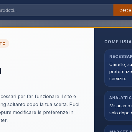
Cerca
Apple MacBook Air 2026 13" M5 10C/10G 16/1TB Starlight MDHC4T/A
COME USIA
TO
ULTIMI PEZZI
▶
Apple MacBook Air 2
NECESSAR
Carrello, a
a
Starlight MDHC4T/A
preferenze 
EAN:
195950689372
servizio.
cessari per far funzionare il sito e
ANALYTI
ing soltanto dopo la tua scelta. Puoi
Misuriamo 
oppure modificare le preferenze in
solo dopo 
Accedi p
ter.
Solo i clienti registrati e abili
MARKETI