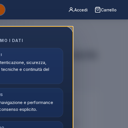
Accedi
Carrello
MO I DATI
026 13" M5 10C/10G 16/1TB
I
utenticazione, sicurezza,
tecniche e continuità del
CS
🔒
navigazione e performance
consenso esplicito.
er vedere i prezzi
tati possono visualizzare i prezzi e acquistare.
NG