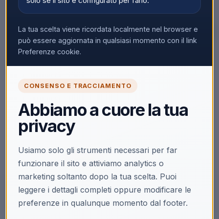
solo se il sito è configurato per farlo.
La tua scelta viene ricordata localmente nel browser e
può essere aggiornata in qualsiasi momento con il link
▼
Preferenze cookie.
CONSENSO E TRACCIAMENTO
🔒
Abbiamo a cuore la tua
Accedi per vedere i prezzi
privacy
Solo i clienti registrati e abilitati possono visualizzare i
prezzi e acquistare.
Usiamo solo gli strumenti necessari per far
Accedi
Registrati
funzionare il sito e attiviamo analytics o
marketing soltanto dopo la tua scelta. Puoi
leggere i dettagli completi oppure modificare le
preferenze in qualunque momento dal footer.