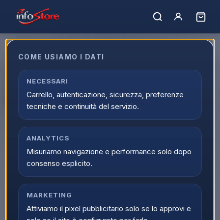
COME USIAMO I DATI
Apple MacBook Pro 2025 14" M5
10C/10G 24/1TB Silver
NECESSARI
Carrello, autenticazione, sicurezza, preferenze
MDE64T/A
tecniche e continuità del servizio.
EAN:
195950491456
ANALYTICS
▲
Misuriamo navigazione e performance solo dopo
consenso esplicito.
MARKETING
Attiviamo il pixel pubblicitario solo se lo approvi e