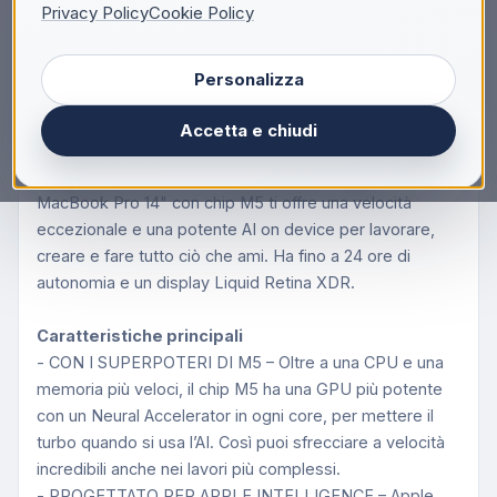
Descrizione
Privacy Policy
Cookie Policy
Apple MacBook Pro 14" Chip M5 10‑core CPU
Personalizza
10‑core GPU, 24GB, 1TB SSD Argento, Apple M,
36,1 cm (14.2"), 3024 x 1964 Pixel, 24 GB, 1 TB,
Accetta e chiudi
macOS Tahoe
MacBook Pro 14". Con i superpoteri di M5.
MacBook Pro 14" con chip M5 ti offre una velocità
eccezionale e una potente AI on device per lavorare,
creare e fare tutto ciò che ami. Ha fino a 24 ore di
autonomia e un display Liquid Retina XDR.
Caratteristiche principali
- CON I SUPERPOTERI DI M5 – Oltre a una CPU e una
memoria più veloci, il chip M5 ha una GPU più potente
con un Neural Accelerator in ogni core, per mettere il
turbo quando si usa l’AI. Così puoi sfrecciare a velocità
incredibili anche nei lavori più complessi.
- PROGETTATO PER APPLE INTELLIGENCE – Apple