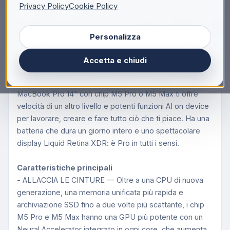
Descrizione
Privacy Policy
Cookie Policy
Apple MacBook Pro 14" M5 Pro chip 15‑core CPU
Personalizza
16‑core GPU, 24GB, 1TB SSD - Argento, Apple M,
36,1 cm (14.2"), 3024 x 1964 Pixel, 24 GB, 1 TB,
Accetta e chiudi
macOS Tahoe
MacBook Pro 14". La velocità è di famiglia.
MacBook Pro 14" con chip M5 Pro o M5 Max ti offre
velocità di un altro livello e potenti funzioni AI on device
per lavorare, creare e fare tutto ciò che ti piace. Ha una
batteria che dura un giorno intero e uno spettacolare
display Liquid Retina XDR: è Pro in tutti i sensi.
Caratteristiche principali
- ALLACCIA LE CINTURE — Oltre a una CPU di nuova
generazione, una memoria unificata più rapida e
archiviazione SSD fino a due volte più scattante, i chip
M5 Pro e M5 Max hanno una GPU più potente con un
Neural Accelerator integrato in ogni core, che aumenta