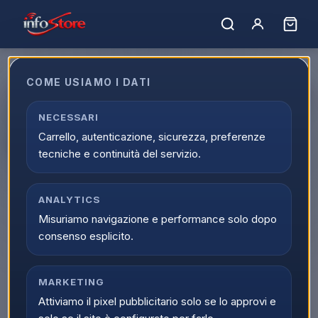
COME USIAMO I DATI
Apple MacBook Pro 2026 14" M5
Pro 15C/16G 24/1TB Silver
NECESSARI
Carrello, autenticazione, sicurezza, preferenze
MGDN4T/A
tecniche e continuità del servizio.
EAN:
195950717372
ANALYTICS
▲
Misuriamo navigazione e performance solo dopo
consenso esplicito.
MARKETING
Attiviamo il pixel pubblicitario solo se lo approvi e