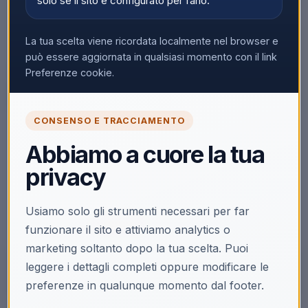
solo se il sito è configurato per farlo.
La tua scelta viene ricordata localmente nel browser e
può essere aggiornata in qualsiasi momento con il link
▼
Preferenze cookie.
CONSENSO E TRACCIAMENTO
🔒
Abbiamo a cuore la tua
Accedi per vedere i prezzi
privacy
Solo i clienti registrati e abilitati possono visualizzare i
prezzi e acquistare.
Usiamo solo gli strumenti necessari per far
Accedi
Registrati
funzionare il sito e attiviamo analytics o
marketing soltanto dopo la tua scelta. Puoi
leggere i dettagli completi oppure modificare le
preferenze in qualunque momento dal footer.