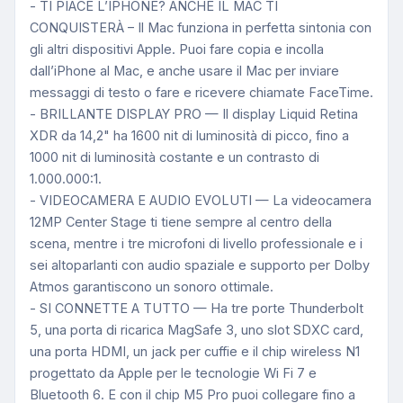
- TI PIACE L’IPHONE? ANCHE IL MAC TI
CONQUISTERÀ – Il Mac funziona in perfetta sintonia con
gli altri dispositivi Apple. Puoi fare copia e incolla
dall’iPhone al Mac, e anche usare il Mac per inviare
messaggi di testo o fare e ricevere chiamate FaceTime.
- BRILLANTE DISPLAY PRO — Il display Liquid Retina
XDR da 14,2" ha 1600 nit di luminosità di picco, fino a
1000 nit di luminosità costante e un contrasto di
1.000.000:1.
- VIDEOCAMERA E AUDIO EVOLUTI — La videocamera
12MP Center Stage ti tiene sempre al centro della
scena, mentre i tre microfoni di livello professionale e i
sei altoparlanti con audio spaziale e supporto per Dolby
Atmos garantiscono un sonoro ottimale.
- SI CONNETTE A TUTTO — Ha tre porte Thunderbolt
5, una porta di ricarica MagSafe 3, uno slot SDXC card,
una porta HDMI, un jack per cuffie e il chip wireless N1
progettato da Apple per le tecnologie Wi Fi 7 e
Bluetooth 6. E con il chip M5 Pro puoi collegare fino a