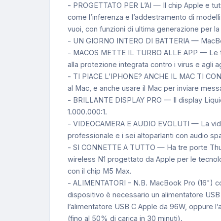
- PROGETTATO PER L’AI — Il chip Apple e tutti 
come l’inferenza e l’addestramento di modelli l
vuoi, con funzioni di ultima generazione per la 
- UN GIORNO INTERO DI BATTERIA — MacBook P
- MACOS METTE IL TURBO ALLE APP — Le tue a
alla protezione integrata contro i virus e agli 
- TI PIACE L’IPHONE? ANCHE IL MAC TI CONQUIST
al Mac, e anche usare il Mac per inviare mess
- BRILLANTE DISPLAY PRO — Il display Liquid Re
1.000.000:1.
- VIDEOCAMERA E AUDIO EVOLUTI — La videocam
professionale e i sei altoparlanti con audio 
- SI CONNETTE A TUTTO — Ha tre porte Thunder
wireless N1 progettato da Apple per le tecnolo
con il chip M5 Max.
- ALIMENTATORI – N.B. MacBook Pro (16") con
dispositivo è necessario un alimentatore USB 
l’alimentatore USB C Apple da 96W, oppure l’al
(fino al 50% di carica in 30 minuti).