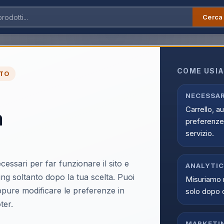
Cerca
Apple MacBook Pro 2026 16" M5 Pro 18C/20G 24/1TB Sp.Black MGEA4T/A
COME USIA
TO
▶
Apple MacBook Pro 2
NECESSAR
Carrello, a
a
24/1TB Sp.Black MG
preferenze 
EAN:
195950714852
servizio.
cessari per far funzionare il sito e
ANALYTI
ing soltanto dopo la tua scelta. Puoi
Misuriamo 
oppure modificare le preferenze in
solo dopo 
Accedi p
ter.
Solo i clienti registrati e abili
MARKETI