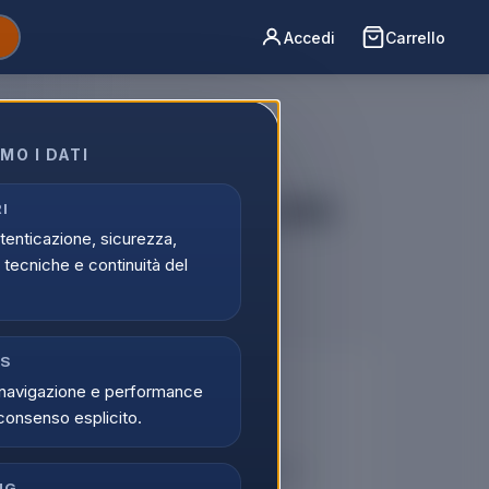
Accedi
Carrello
MO I DATI
026 16" M5 Pro 18C/20G
I
utenticazione, sicurezza,
EA4T/A
tecniche e continuità del
CS
🔒
navigazione e performance
consenso esplicito.
er vedere i prezzi
tati possono visualizzare i prezzi e acquistare.
NG