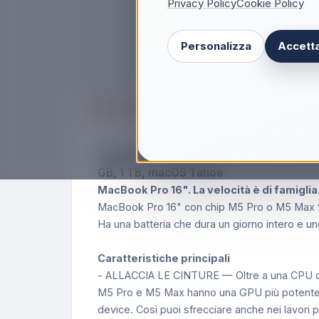
Privacy Policy
Cookie Policy
Personalizza
Accetta
Descrizione
Apple MacBook Pro 16" M5 Pro chip 18‑cor
GB, 1 TB, macOS Tahoe
MacBook Pro 16". La velocità è di famiglia
MacBook Pro 16" con chip M5 Pro o M5 Max ti off
Ha una batteria che dura un giorno intero e uno
Caratteristiche principali
- ALLACCIA LE CINTURE — Oltre a una CPU di n
M5 Pro e M5 Max hanno una GPU più potente co
device. Così puoi sfrecciare anche nei lavori 