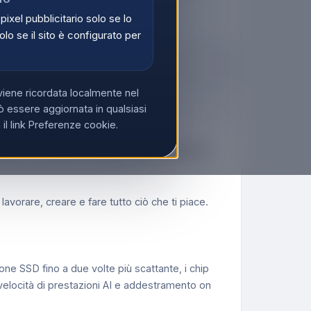
di
Registrati
 pixel pubblicitario solo se lo
olo se il sito è configurato per
viene ricordata localmente nel
 essere aggiornata in qualsiasi
l link Preferenze cookie.
 41,1 cm (16.2"), 3456 x 2234 Pixel, 24
avorare, creare e fare tutto ciò che ti piace.
e SSD fino a due volte più scattante, i chip
elocità di prestazioni AI e addestramento on