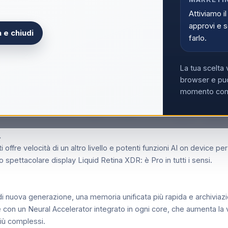
Acce
Attiviamo il
approvi e s
 e chiudi
farlo.
La tua scelta 
browser e può
momento con i
e CPU 20‑core GPU, 24GB, 1TB SSD - Nero siderale, Apple M,
.
re velocità di un altro livello e potenti funzioni AI on device per l
 spettacolare display Liquid Retina XDR: è Pro in tutti i sensi.
uova generazione, una memoria unificata più rapida e archiviazion
n un Neural Accelerator integrato in ogni core, che aumenta la v
più complessi.