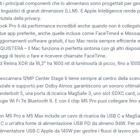
i principali componenti che lo alimentano sono progettati per gesti
inguistici di grandi dimensioni (LLM). E Apple Intelligence rende pi
tutela della privacy.
ro ti dà performance incredibili anche quando non è collegato 
pp preferite, anche quelle incluse come FaceTime4 e Messaggi,
aggiornamenti software gratuiti, il tuo Mac resta sempre efficiente e
ERÀ – Il Mac funziona in perfetta sintonia con gli altri dispositiv
aggi di testo o fare e ricevere chiamate FaceTime.
tina XDR da 16,2" ha 1600 nit di luminosità di picco, fino a 1000 
era 12MP Center Stage ti tiene sempre al centro della scena, me
spaziale e supporto per Dolby Atmos garantiscono un sonoro ottimal
bolt 5, una porta di ricarica MagSafe 3, uno slot SDXC card, una 
gie Wi Fi 7e Bluetooth 6. E con il chip M5 Pro puoi collegare fino 
 M5 Pro e M5 Max include un cavo di ricarica da USB C a MagSafe
C o un’altra fonte di alimentazione USB PD da almeno 94W. Per una
imentatore USB C Apple da 140W per gestire i flussi di lavoro più im