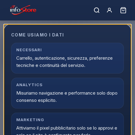
COME USIAMO I DATI
Apple Watch SE 3 40mm
AC/Starlight SB/Starlight S/M
NECESSARI
Carrello, autenticazione, sicurezza, preferenze
ITA MEH34QL/A
tecniche e continuità del servizio.
EAN:
195950386530
ANALYTICS
▲
Misuriamo navigazione e performance solo dopo
consenso esplicito.
MARKETING
Attiviamo il pixel pubblicitario solo se lo approvi e