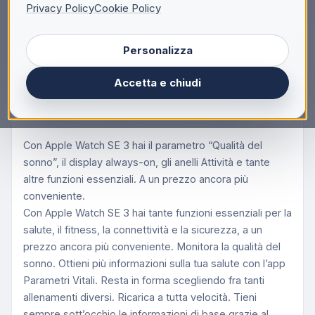
Descrizione
Privacy Policy
Cookie Policy
Apple Watch SE (3nd generation) SE 3 GPS 40mm
Personalizza
Cassa Alluminio Galassia con Sport Band Galassia
- S/M, OLED, Touch screen, 64 GB, Wi-Fi, GPS
Accetta e chiudi
(satellitare), 26,3 g
Ti motiva, ti connette, ti informa. Ti piace.
Con Apple Watch SE 3 hai il parametro “Qualità del
sonno”, il display always-on, gli anelli Attività e tante
altre funzioni essenziali. A un prezzo ancora più
conveniente.
Con Apple Watch SE 3 hai tante funzioni essenziali per la
salute, il fitness, la connettività e la sicurezza, a un
prezzo ancora più conveniente. Monitora la qualità del
sonno. Ottieni più informazioni sulla tua salute con l’app
Parametri Vitali. Resta in forma scegliendo fra tanti
allenamenti diversi. Ricarica a tutta velocità. Tieni
sempre sott’occhio le informazioni di base grazie al