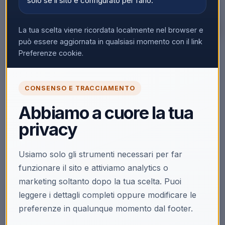
solo se il sito è configurato per farlo.
La tua scelta viene ricordata localmente nel browser e
può essere aggiornata in qualsiasi momento con il link
▼
Preferenze cookie.
CONSENSO E TRACCIAMENTO
🔒
Abbiamo a cuore la tua
Accedi per vedere i prezzi
privacy
Solo i clienti registrati e abilitati possono visualizzare i
prezzi e acquistare.
Usiamo solo gli strumenti necessari per far
Accedi
Registrati
funzionare il sito e attiviamo analytics o
marketing soltanto dopo la tua scelta. Puoi
leggere i dettagli completi oppure modificare le
preferenze in qualunque momento dal footer.