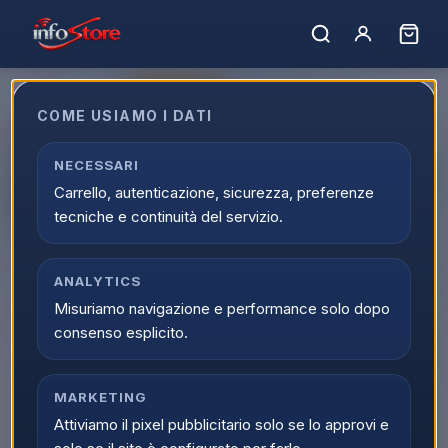
ULTIMI PEZZI
COME USIAMO I DATI
Apple Watch Serie 11 46mm
AC/Space Grey SB/Black M/L ITA
NECESSARI
Carrello, autenticazione, sicurezza, preferenze
MEV44QL/A
tecniche e continuità del servizio.
EAN:
195950463330
ANALYTICS
▲
Misuriamo navigazione e performance solo dopo
consenso esplicito.
MARKETING
Attiviamo il pixel pubblicitario solo se lo approvi e