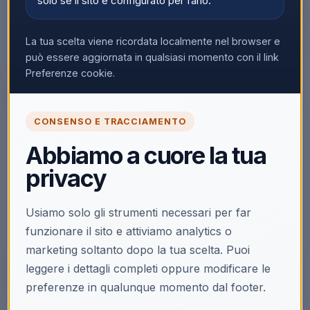
solo se il sito è configurato per farlo.
La tua scelta viene ricordata localmente nel browser e
può essere aggiornata in qualsiasi momento con il link
▼
Preferenze cookie.
CONSENSO E TRACCIAMENTO
🔒
Abbiamo a cuore la tua
Accedi per vedere i prezzi
privacy
Solo i clienti registrati e abilitati possono visualizzare i
prezzi e acquistare.
Usiamo solo gli strumenti necessari per far
Accedi
Registrati
funzionare il sito e attiviamo analytics o
marketing soltanto dopo la tua scelta. Puoi
leggere i dettagli completi oppure modificare le
preferenze in qualunque momento dal footer.