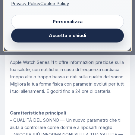
Descrizione
Privacy Policy
Cookie Policy
Apple Watch Series 11 GPS 46mm Cassa Alluminio
Personalizza
Grigio Siderale con Sport Band Nero - M/L, OLED,
Touch screen, 64 GB, Wi-Fi, GPS (satellitare), 37,8
Accetta e chiudi
g
Ricevi informazioni preziose sulla tua salute
Apple Watch Series 11 ti offre informazioni preziose sulla
tua salute, con notifiche in caso di frequenza cardiaca
troppo alta o troppo bassa e dati sulla qualità del sonno.
Migliora la tua forma fisica con parametri evoluti per tutti
i tuoi allenamenti. E goditi fino a 24 ore di batteria.
Caratteristiche principali
- QUALITÀ DEL SONNO — Un nuovo parametro che ti
aiuta a controllare come dormi e a riposarti meglio.
- ANCORA PIÙ INFORMAZIONI SULLA TUA SALUTE —