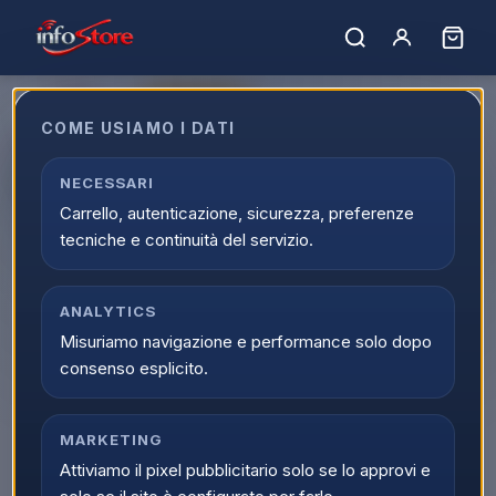
ULTIMI PEZZI
COME USIAMO I DATI
Arexons Pulitore Cruscotti
Satinati Prof. Ocean 8297
NECESSARI
Carrello, autenticazione, sicurezza, preferenze
EAN:
8002565082974
tecniche e continuità del servizio.
ANALYTICS
Misuriamo navigazione e performance solo dopo
consenso esplicito.
MARKETING
Attiviamo il pixel pubblicitario solo se lo approvi e