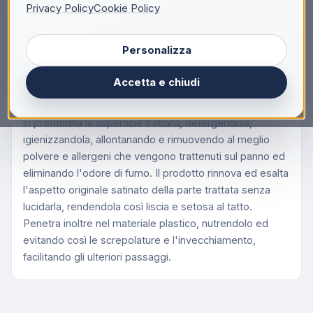
Privacy Policy
Cookie Policy
Descrizione
Personalizza
Arexons Cruscotti Lucidi Profumato "Ocean" 600
ml, Auto, Spray, Interno, Multicolore, Blu, Plastica,
Accetta e chiudi
Tessuto intessuto, Italia
Grazie alla sua esclusiva formula neutralizzante, pulisce
in profondità la superficie trattata, detergendola,
igienizzandola, allontanando e rimuovendo al meglio
polvere e allergeni che vengono trattenuti sul panno ed
eliminando l'odore di fumo. Il prodotto rinnova ed esalta
l'aspetto originale satinato della parte trattata senza
lucidarla, rendendola così liscia e setosa al tatto.
Penetra inoltre nel materiale plastico, nutrendolo ed
evitando così le screpolature e l'invecchiamento,
facilitando gli ulteriori passaggi.