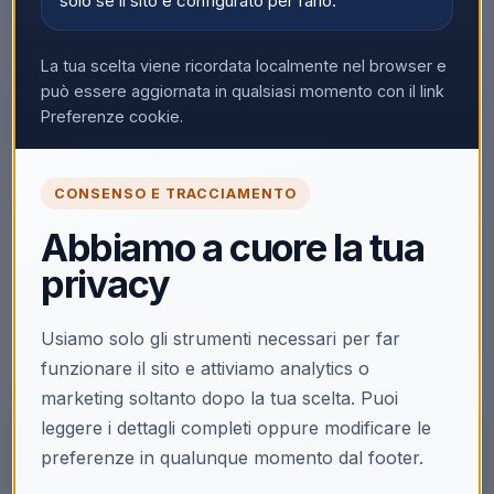
solo se il sito è configurato per farlo.
La tua scelta viene ricordata localmente nel browser e
può essere aggiornata in qualsiasi momento con il link
Preferenze cookie.
🔒
CONSENSO E TRACCIAMENTO
Accedi per vedere i prezzi
Abbiamo a cuore la tua
Solo i clienti registrati e abilitati possono visualizzare i
privacy
prezzi e acquistare.
Accedi
Registrati
Usiamo solo gli strumenti necessari per far
funzionare il sito e attiviamo analytics o
Non hai la partita IVA?
Acquista su Ecoprice →
marketing soltanto dopo la tua scelta. Puoi
leggere i dettagli completi oppure modificare le
preferenze in qualunque momento dal footer.