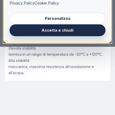
Privacy Policy
Cookie Policy
AREXONS GRASSO NLGI3 COD
Personalizza
93601
Speciale grasso multiuso al litio di colore verde indicato
Accetta e chiudi
in particolare per
l’ingrassaggio di mozzi ruote, trasmissioni e cuscinetti.
Elevata stabilità
termica in un range di temperatura da -20°C a +120°C.
Alta stabilità
meccanica, massima resistenza all’ossidazione e
all’acqua.