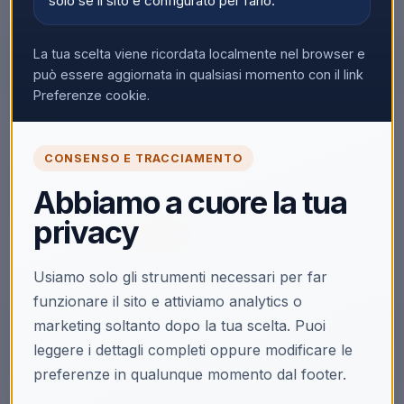
solo se il sito è configurato per farlo.
La tua scelta viene ricordata localmente nel browser e
può essere aggiornata in qualsiasi momento con il link
Preferenze cookie.
🔒
CONSENSO E TRACCIAMENTO
Accedi per vedere i prezzi
Solo i clienti registrati e abilitati possono visualizzare i
Abbiamo a cuore la tua
prezzi e acquistare.
privacy
Accedi
Registrati
Usiamo solo gli strumenti necessari per far
Non hai la partita IVA?
Acquista su Ecoprice →
funzionare il sito e attiviamo analytics o
marketing soltanto dopo la tua scelta. Puoi
leggere i dettagli completi oppure modificare le
preferenze in qualunque momento dal footer.
Descrizione