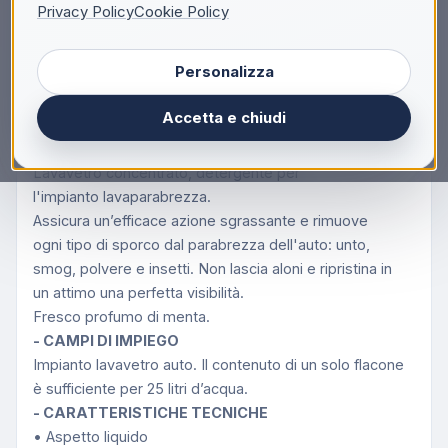
Privacy Policy
Cookie Policy
Descrizione
Personalizza
AREXONS LAVAVETRI DP1 1:100 250
ML
Accetta e chiudi
- DESCRIZIONE DEL PRODOTTO
Lavavetro concentrato, detergente per
l'impianto lavaparabrezza.
Assicura un’efficace azione sgrassante e rimuove
ogni tipo di sporco dal parabrezza dell'auto: unto,
smog, polvere e insetti. Non lascia aloni e ripristina in
un attimo una perfetta visibilità.
Fresco profumo di menta.
- CAMPI DI IMPIEGO
Impianto lavavetro auto. Il contenuto di un solo flacone
è sufficiente per 25 litri d’acqua.
- CARATTERISTICHE TECNICHE
• Aspetto liquido