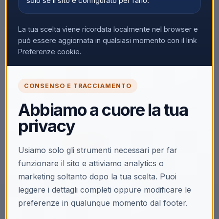
solo se il sito è configurato per farlo.
La tua scelta viene ricordata localmente nel browser e
può essere aggiornata in qualsiasi momento con il link
Preferenze cookie.
🔒
CONSENSO E TRACCIAMENTO
Accedi per vedere i prezzi
Abbiamo a cuore la tua
Solo i clienti registrati e abilitati possono visualizzare i
privacy
prezzi e acquistare.
Accedi
Registrati
Usiamo solo gli strumenti necessari per far
funzionare il sito e attiviamo analytics o
Non hai la partita IVA?
Acquista su Ecoprice →
marketing soltanto dopo la tua scelta. Puoi
leggere i dettagli completi oppure modificare le
preferenze in qualunque momento dal footer.