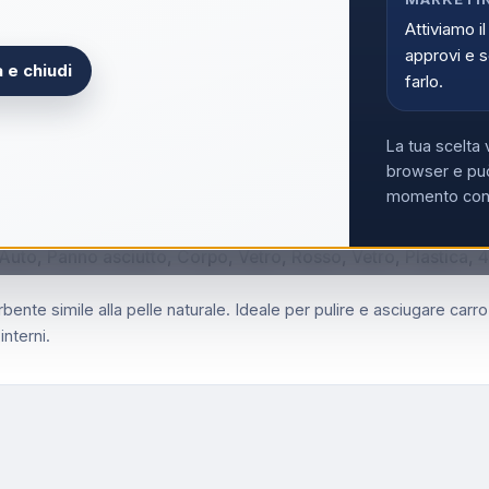
Attiviamo il
Non hai la partita
approvi e s
 e chiudi
farlo.
La tua scelta 
browser e può
momento con i
Auto, Panno asciutto, Corpo, Vetro, Rosso, Vetro, Plastica,
nte simile alla pelle naturale. Ideale per pulire e asciugare carrozz
interni.