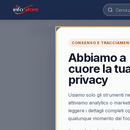
Home
›
Mobilita' e Tempo Libero
›
Ricambi Auto
›
Arexons
CONSENSO E TRACCIAMEN
Abbiamo a
cuore la tu
privacy
Usiamo solo gli strumenti ne
attiviamo analytics o market
leggere i dettagli completi 
qualunque momento dal foo