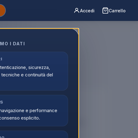
Accedi
Carrello
MO I DATI
 cod.1611
I
utenticazione, sicurezza,
tecniche e continuità del
🔒
CS
navigazione e performance
er vedere i prezzi
consenso esplicito.
tati possono visualizzare i prezzi e acquistare.
di
Registrati
NG