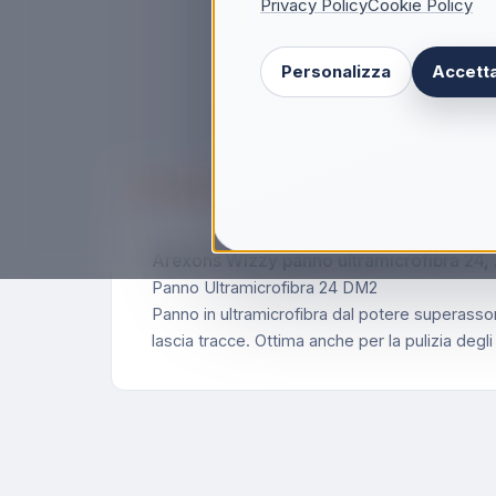
Privacy Policy
Cookie Policy
Personalizza
Accetta
Descrizione
Arexons Wizzy panno ultramicrofibra 24, 
Panno Ultramicrofibra 24 DM2
Panno in ultramicrofibra dal potere superassorbe
lascia tracce. Ottima anche per la pulizia degli 