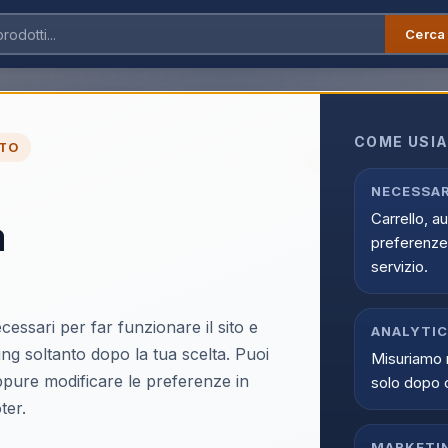
Cerca
 panno wizzy cod.1611
COME USIA
TO
ULTIMI PEZZI
Arexons panno wizzy
NECESSAR
Carrello, a
a
EAN:
8002565016115
preferenze 
servizio.
cessari per far funzionare il sito e
ANALYTI
ing soltanto dopo la tua scelta. Puoi
Misuriamo 
Accedi p
oppure modificare le preferenze in
solo dopo 
Solo i clienti registrati e abili
ter.
Acce
MARKETI