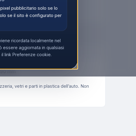
 pixel pubblicitario solo se lo
 IVA?
Acquista su Ecoprice →
olo se il sito è configurato per
viene ricordata localmente nel
 essere aggiornata in qualsiasi
l link Preferenze cookie.
 490 mm
eria, vetri e parti in plastica dell’auto. Non