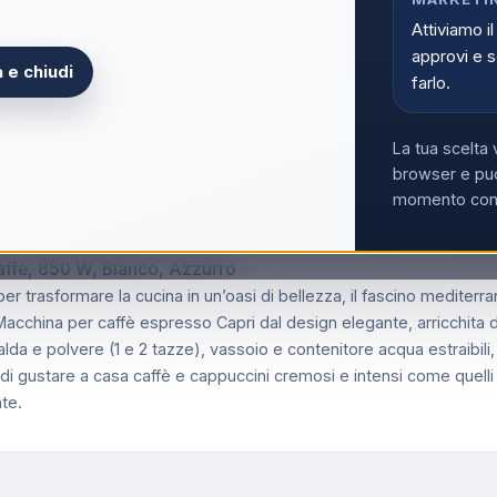
Acce
Attiviamo il
approvi e s
 e chiudi
farlo.
La tua scelta 
browser e può
momento con i
W, Capacità serbatoio 0,9L, Filtro ½ tazze, Vassoio raccogl
caffè, 850 W, Bianco, Azzurro
 per trasformare la cucina in un’oasi di bellezza, il fascino mediterr
.Macchina per caffè espresso Capri dal design elegante, arricchita da
cialda e polvere (1 e 2 tazze), vassoio e contenitore acqua estraibi
 gustare a casa caffè e cappuccini cremosi e intensi come quelli 
te.