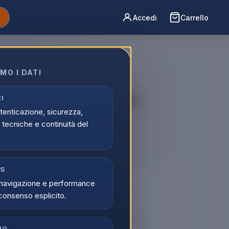
Accedi
Carrello
MO I DATI
 da caffè Linea Capri,
I
utenticazione, sicurezza,
e Cappuccinatore
tecniche e continuità del
CS
🔒
navigazione e performance
consenso esplicito.
er vedere i prezzi
tati possono visualizzare i prezzi e acquistare.
NG