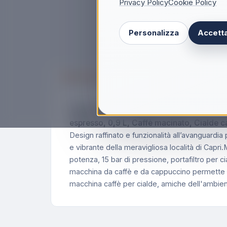
Privacy Policy
Cookie Policy
Personalizza
Accetta
Descrizione
Ariete 1389 Macchina da caffè Capri, 850
espresso, 0,9 L, Caffè macinato, Cialde 
Design raffinato e funzionalità all’avanguardia
e vibrante della meravigliosa località di Capri
potenza, 15 bar di pressione, portafiltro per 
macchina da caffè e da cappuccino permette di
macchina caffè per cialde, amiche dell'ambien