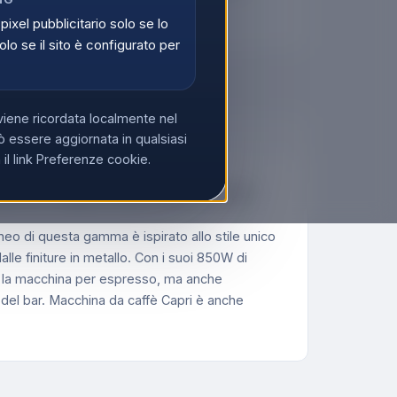
di
Registrati
 pixel pubblicitario solo se lo
olo se il sito è configurato per
viene ricordata localmente nel
 essere aggiornata in qualsiasi
l link Preferenze cookie.
i goccia, Cappuccinatore, Macchina per
aneo di questa gamma è ispirato allo stile unico
lle finiture in metallo. Con i suoi 850W di
li, la macchina per espresso, ma anche
del bar. Macchina da caffè Capri è anche