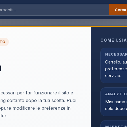
Cerca
Ariete 1389 Macchina da caffè Linea Capri, 850W 0,9Lt 1-2 Tazze Cappuccinatore
COME USIA
TO
▶
Ariete 1389 Macchina
NECESSAR
Carrello, a
a
850W 0,9Lt 1-2 Tazz
preferenze 
EAN:
8003705122949
servizio.
cessari per far funzionare il sito e
ANALYTI
ing soltanto dopo la tua scelta. Puoi
Misuriamo 
oppure modificare le preferenze in
solo dopo 
Accedi p
ter.
Solo i clienti registrati e abili
MARKETI