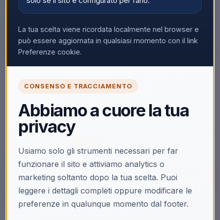
solo se il sito è configurato per farlo.
La tua scelta viene ricordata localmente nel browser e
può essere aggiornata in qualsiasi momento con il link
Preferenze cookie.
🔒
CONSENSO E TRACCIAMENTO
Accedi per vedere i prezzi
Abbiamo a cuore la tua
Solo i clienti registrati e abilitati possono visualizzare i
privacy
prezzi e acquistare.
Accedi
Registrati
Usiamo solo gli strumenti necessari per far
funzionare il sito e attiviamo analytics o
marketing soltanto dopo la tua scelta. Puoi
leggere i dettagli completi oppure modificare le
preferenze in qualunque momento dal footer.
Descrizione