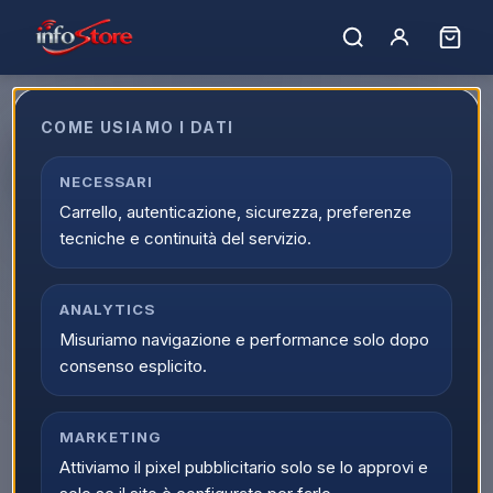
COME USIAMO I DATI
Ariete 1911 Tostiera Toast&Grill
1000W Piastra Elettrica
NECESSARI
Carrello, autenticazione, sicurezza, preferenze
EAN:
8003705105409
tecniche e continuità del servizio.
ANALYTICS
Misuriamo navigazione e performance solo dopo
consenso esplicito.
MARKETING
Attiviamo il pixel pubblicitario solo se lo approvi e