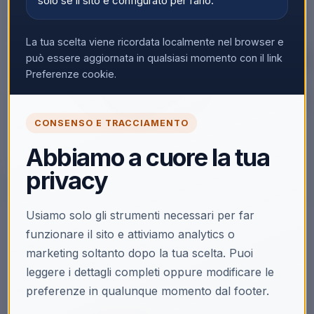
solo se il sito è configurato per farlo.
La tua scelta viene ricordata localmente nel browser e
può essere aggiornata in qualsiasi momento con il link
Preferenze cookie.
CONSENSO E TRACCIAMENTO
Abbiamo a cuore la tua
▼
privacy
Usiamo solo gli strumenti necessari per far
🔒
funzionare il sito e attiviamo analytics o
marketing soltanto dopo la tua scelta. Puoi
Accedi per vedere i prezzi
leggere i dettagli completi oppure modificare le
Solo i clienti registrati e abilitati possono visualizzare i
preferenze in qualunque momento dal footer.
prezzi e acquistare.