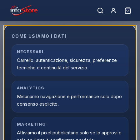
COME USIAMO I DATI
Ariete 1971 Tostiera Breakfast,
Piastra elettrica per toast,
NECESSARI
Carrello, autenticazione, sicurezza, preferenze
sandwich e panini, 750W, Piastre
tecniche e continuità del servizio.
fisse grill, Rivestimento
antiaderente, Posizione e
ANALYTICS
riponimento verticale, Dark &
Misuriamo navigazione e performance solo dopo
Sahara Grey
consenso esplicito.
EAN:
8003705121126
MARKETING
Attiviamo il pixel pubblicitario solo se lo approvi e
▲