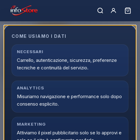
ULTIMI PEZZI
COME USIAMO I DATI
Ariete 4632 Friggitrice ad aria e
forno Vintage, 1400W, 2in1,
NECESSARI
Carrello, autenticazione, sicurezza, preferenze
Capacità 16L Timer 60 minuti,
tecniche e continuità del servizio.
Doppio vetro, Beige
EAN:
8003705122437
ANALYTICS
Misuriamo navigazione e performance solo dopo
consenso esplicito.
MARKETING
Attiviamo il pixel pubblicitario solo se lo approvi e