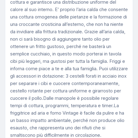
cottura e garantisce una distribuzione uniforme del
calore al suo interno. E’ proprio l’aria calda che consente
una cottura omogenea delle pietanze e la formazione di
una croccante crosticina all’esterno, che non ha niente
da invidiare alla frittura tradizionale. Grazie all’aria calda,
non ci sarà bisogno di aggiungere tanto olio per
ottenere un fritto gustoso, perché ne basterà un
semplice cucchiaio, in questo modo porterai in tavola
cibi più leggeri, ma gustosi per tutta la famiglia. Friggi e
inforna come piace a te e alla tua famiglia. Puoi utilizzare
gli accessori in dotazione: 3 cestelli forati in acciaio inox
per separare i cibi e cuocere contemporaneamente,
cestello rotante per cottura uniforme e girarrosto per
cuocere il pollo.Dalle manopole è possibile regolare
tempi di cottura, programmi, temperatura e timer.La
friggitrice ad aria e forno Vintage è facile da pulire e ha
un basso impatto ambientale, perché non produce olio
esausto, che rappresenta uno dei rifiuti che si
smaltiscono più difficilmente in circolazione.