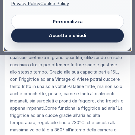
Privacy Policy
Cookie Policy
Descrizione
Personalizza
Ariete 4632 Friggitrice ad aria e forno Vintage,
1400W, 2in1, Capacità 16L Timer 60 minuti, Doppio
Accetta e chiudi
vetro, Beige
Con la Friggitrice ad aria e Forno Vintage puoi friggere
qualsiasi pietanza in grandi quantità, utilizzando un solo
cucchiaio di olio per ottenere fritture sane e gustose
allo stesso tempo. Grazie alla sua capacità pari a 16L,
con Friggitrice ad aria Vintage di Ariete potrai cuocere
tanto fritto in una sola volta! Patatine fritte, ma non solo,
anche crocchette, pesce, carne e tanti altri alimenti
impanati, sia surgelati e pronti da friggere, che freschi e
appena impanati.Come funziona la friggitrice ad aria?La
friggitrice ad aria cuoce grazie all’aria ad alta
temperatura, regolabile fino a 230°C, che circola alla
massima velocità e a 360° all’interno della camera di