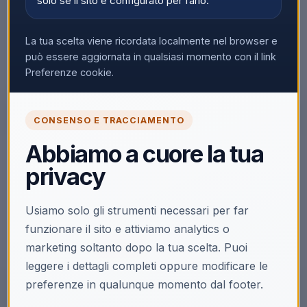
solo se il sito è configurato per farlo.
La tua scelta viene ricordata localmente nel browser e
può essere aggiornata in qualsiasi momento con il link
Preferenze cookie.
CONSENSO E TRACCIAMENTO
Abbiamo a cuore la tua
🔒
privacy
Accedi per vedere i prezzi
Solo i clienti registrati e abilitati possono visualizzare i
Usiamo solo gli strumenti necessari per far
prezzi e acquistare.
funzionare il sito e attiviamo analytics o
Accedi
marketing soltanto dopo la tua scelta. Puoi
Registrati
leggere i dettagli completi oppure modificare le
preferenze in qualunque momento dal footer.