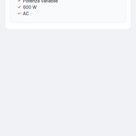
Potenza variabile
600 W
AC