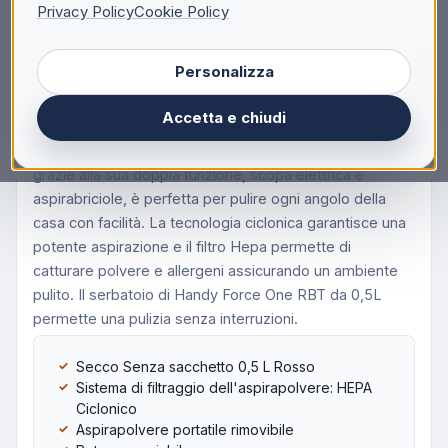
Privacy Policy
Cookie Policy
Ariete 2358 Scopa elettrica con filo, Potenza
600W, Capacità serbatoio 0,5L, Spazzola
Personalizza
motorizzata, Tecnologia Ciclonica, Rosso,
Aspirapolvere a bastone 2 in 1, Senza sacchetto,
Accetta e chiudi
Rosso, 0,5 L, Rettangolare, Alluminio
Praticità ed efficienza con Handy Force One RBT che
grazie alla sua doppia funzione, scopa elettrica e
aspirabriciole, è perfetta per pulire ogni angolo della
casa con facilità. La tecnologia ciclonica garantisce una
potente aspirazione e il filtro Hepa permette di
catturare polvere e allergeni assicurando un ambiente
pulito. Il serbatoio di Handy Force One RBT da 0,5L
permette una pulizia senza interruzioni.
Secco Senza sacchetto 0,5 L Rosso
Sistema di filtraggio dell'aspirapolvere: HEPA
Ciclonico
Aspirapolvere portatile rimovibile