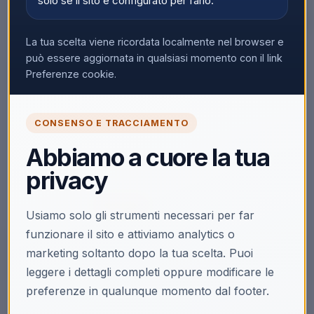
solo se il sito è configurato per farlo.
La tua scelta viene ricordata localmente nel browser e
▼
può essere aggiornata in qualsiasi momento con il link
Preferenze cookie.
🔒
CONSENSO E TRACCIAMENTO
Accedi per vedere i prezzi
Abbiamo a cuore la tua
Solo i clienti registrati e abilitati possono visualizzare i
privacy
prezzi e acquistare.
Accedi
Registrati
Usiamo solo gli strumenti necessari per far
funzionare il sito e attiviamo analytics o
marketing soltanto dopo la tua scelta. Puoi
leggere i dettagli completi oppure modificare le
preferenze in qualunque momento dal footer.
Descrizione
Scheda tecnica
Video & Download