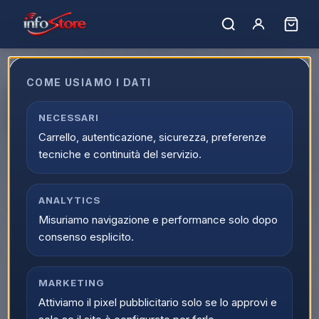
COME USIAMO I DATI
ARIETE SCOPA ELET.NO SACCO
HEPA MOT.VERTICALE
NECESSARI
Carrello, autenticazione, sicurezza, preferenze
EAN:
8003705124189
tecniche e continuità del servizio.
▲
ANALYTICS
Misuriamo navigazione e performance solo dopo
consenso esplicito.
MARKETING
Attiviamo il pixel pubblicitario solo se lo approvi e