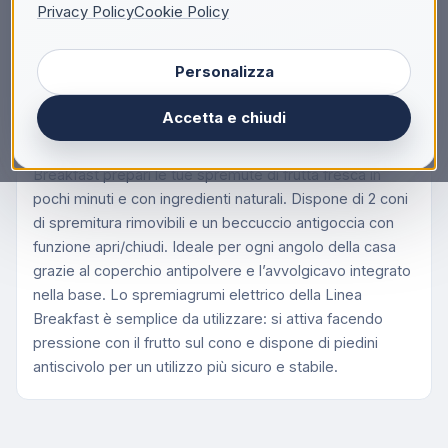
Privacy Policy
Cookie Policy
Ariete 417 Spremiagrumi Breakfast, 40W, 2 coni di
spremitura, Coperchio di protezione, Beccuccio
Personalizza
antigoccia, Rotazione a destra e a sinistra, Piedini
antiscivolo, Dark & Sahara Grey, Nero, Nero, 1 pz, 1
Accetta e chiudi
pz, 40 W, 150 mm
Potente e semplice da utilizzare, con Spremiagrumi
Breakfast prepari le tue spremute di frutta fresca in
pochi minuti e con ingredienti naturali. Dispone di 2 coni
di spremitura rimovibili e un beccuccio antigoccia con
funzione apri/chiudi. Ideale per ogni angolo della casa
grazie al coperchio antipolvere e l’avvolgicavo integrato
nella base. Lo spremiagrumi elettrico della Linea
Breakfast è semplice da utilizzare: si attiva facendo
pressione con il frutto sul cono e dispone di piedini
antiscivolo per un utilizzo più sicuro e stabile.