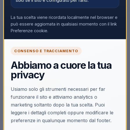
solo se il sito è configurato per farlo.
La tua scelta viene ricordata localmente nel browser e
▼
può essere aggiornata in qualsiasi momento con il link
Preferenze cookie.
🔒
CONSENSO E TRACCIAMENTO
Accedi per vedere i prezzi
Abbiamo a cuore la tua
Solo i clienti registrati e abilitati possono visualizzare i
privacy
prezzi e acquistare.
Accedi
Registrati
Usiamo solo gli strumenti necessari per far
funzionare il sito e attiviamo analytics o
marketing soltanto dopo la tua scelta. Puoi
leggere i dettagli completi oppure modificare le
preferenze in qualunque momento dal footer.
Descrizione