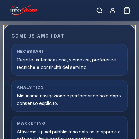
COME USIAMO I DATI
Ariete Spremiagrumi Elettrico
0417 Dark Grey 40W
NECESSARI
Carrello, autenticazione, sicurezza, preferenze
EAN:
8003705121263
tecniche e continuità del servizio.
▲
ANALYTICS
Misuriamo navigazione e performance solo dopo
consenso esplicito.
MARKETING
Attiviamo il pixel pubblicitario solo se lo approvi e