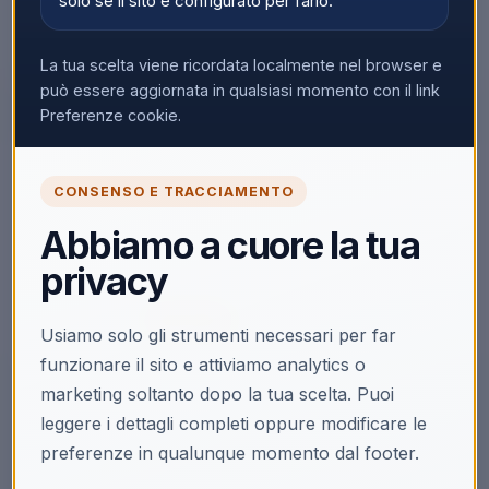
solo se il sito è configurato per farlo.
La tua scelta viene ricordata localmente nel browser e
può essere aggiornata in qualsiasi momento con il link
Preferenze cookie.
🔒
CONSENSO E TRACCIAMENTO
Accedi per vedere i prezzi
Abbiamo a cuore la tua
Solo i clienti registrati e abilitati possono visualizzare i
privacy
prezzi e acquistare.
Accedi
Registrati
Usiamo solo gli strumenti necessari per far
funzionare il sito e attiviamo analytics o
marketing soltanto dopo la tua scelta. Puoi
leggere i dettagli completi oppure modificare le
preferenze in qualunque momento dal footer.