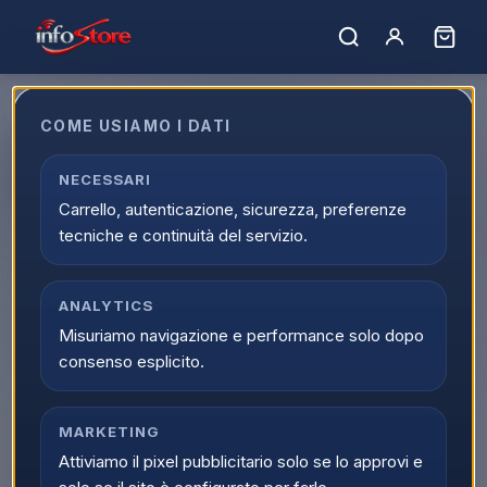
COME USIAMO I DATI
Aroma Plus Basic Macchina da
Caff� Cialde 44mm Nero
NECESSARI
Carrello, autenticazione, sicurezza, preferenze
EAN:
8052879790201
tecniche e continuità del servizio.
ANALYTICS
Misuriamo navigazione e performance solo dopo
consenso esplicito.
MARKETING
Attiviamo il pixel pubblicitario solo se lo approvi e