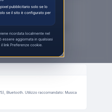
 pixel pubblicitario solo se lo
🔒
olo se il sito è configurato per
er vedere i prezzi
tati possono visualizzare i prezzi e acquistare.
viene ricordata localmente nel
di
Registrati
 essere aggiornata in qualsiasi
l link Preferenze cookie.
WS), Bluetooth. Utilizzo raccomandato: Musica