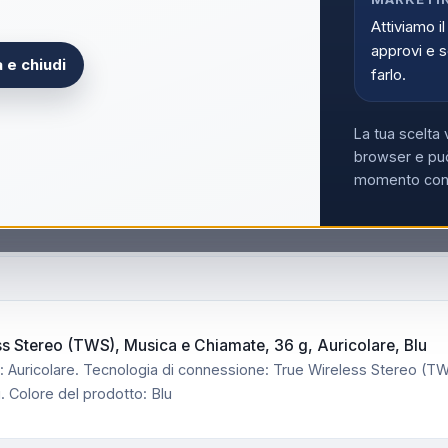
Attiviamo il
approvi e s
 e chiudi
farlo.
Accedi p
Solo i clienti registrati e abili
La tua scelta 
Acce
browser e può
momento con i
s Stereo (TWS), Musica e Chiamate, 36 g, Auricolare, Blu
: Auricolare. Tecnologia di connessione: True Wireless Stereo (T
 Colore del prodotto: Blu