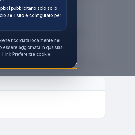
 pixel pubblicitario solo se lo
🔒
olo se il sito è configurato per
er vedere i prezzi
tati possono visualizzare i prezzi e acquistare.
viene ricordata localmente nel
di
Registrati
 essere aggiornata in qualsiasi
l link Preferenze cookie.