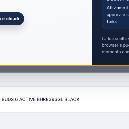
Attiviamo il
approvi e s
 e chiudi
farlo.
Accedi p
Solo i clienti registrati e abili
La tua scelta 
Acce
browser e può
momento con i
 BUDS 6 ACTIVE BHR8396GL BLACK