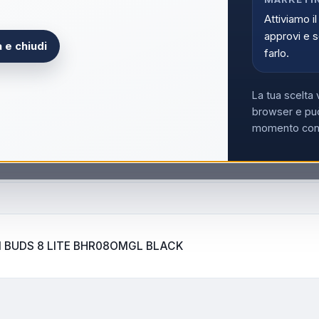
microfono per chiamate super chiare
rumore basata su AI attenua efficacem
Attiviamo il
garantendo chiamate chiare e prive d
approvi e s
 e chiudi
farlo.
Accedi p
Solo i clienti registrati e abili
La tua scelta 
Acce
browser e può
momento con i
 BUDS 8 LITE BHR08OMGL BLACK