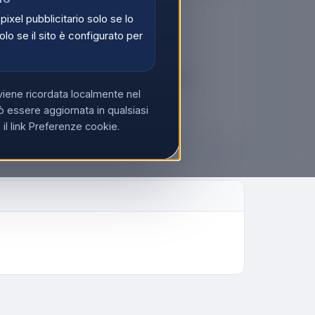
:Il sistema a doppio microfono con riduzione del
ente i suoni ambientali e il vento fino a 6 m/s,
 pixel pubblicitario solo se lo
🔒
i rumori di fondo.&nbsp;
olo se il sito è configurato per
er vedere i prezzi
tati possono visualizzare i prezzi e acquistare.
viene ricordata localmente nel
di
Registrati
 essere aggiornata in qualsiasi
l link Preferenze cookie.